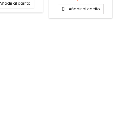
sobres Peso del sobre: 10
Añadir al carrito
A

gramos
Añadir al carrito
