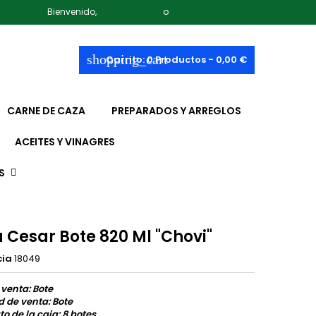
Bienvenido,
Iniciar sesión
o
Crear una cuenta
shopping_cart
Carrito:
0
Productos - 0,00 €
CARNE DE CAZA
PREPARADOS Y ARREGLOS
ACEITES Y VINAGRES
S
 Cesar Bote 820 Ml "Chovi"
cia
18049
 venta: Bote
 de venta: Bote
o de la caja: 8 botes