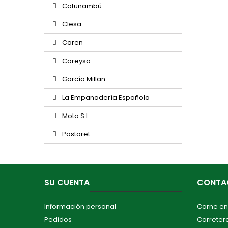
Catunambú
Clesa
Coren
Coreysa
García Millän
La Empanadería Española
Mota S.L
Pastoret
SU CUENTA
CONTA
Información personal
Carne en
Pedidos
Carretera