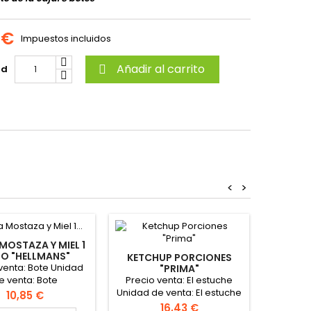
 €
Impuestos incluidos
Añadir al carrito
ad

<
>
MOSTAZA Y MIEL 1
SALSA 
RO "HELLMANS"
M
KETCHUP PORCIONES
venta: Bote Unidad
Precio 
"PRIMA"
Precio venta: El estuche
e venta: Bote
de vent
Unidad de venta: El estuche
la
Precio
10,85 €
Formato estuche: 270
Precio
16,43 €