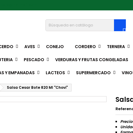
pedro@hotmail.com

CERDO
AVES
CONEJO
CORDERO
TERNERA
TERIA
PESCADO
VERDURAS Y FRUTAS CONGELADAS
AS Y EMPANADAS
LACTEOS
SUPERMERCADO
VINO
Salsa Cesar Bote 820 Ml "Chovi"
Salsa
Referen
Precio
Unidad
Format