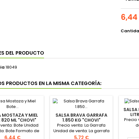
6,44
Cantid
ES DEL PRODUCTO
ia
18049
OS PRODUCTOS EN LA MISMA CATEGORÍA:
SALSA 
LIT
 MOSTAZA Y MIEL
SALSA BRAVA GARRAFA
Precio 
 820 ML "CHOVI"
1.850 KG "CHOVI"
 venta: Bote Unidad
Precio venta: La Garrafa
d
ta: Bote Formato de
Unidad de venta: La garrafa
a caja: 8 botes
Formato de la caja: 6
Precio
Precio
6,44 €
5,72 €