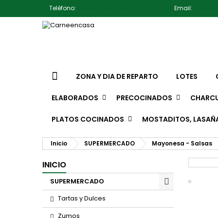
Teléfono:
607791930 Pedro Jiménez
Email:
jimene
ZONA Y DIA DE REPARTO
LOTES
ELABORADOS
PRECOCINADOS
CHARCU
PLATOS COCINADOS
MOSTADITOS, LASAÑ
Inicio
SUPERMERCADO
Mayonesa - Salsas
INICIO
SUPERMERCADO
Tartas y Dulces
Zumos