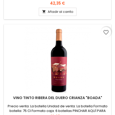
75 Cl Formato caja: 6 botellas PINCHAR AQUÍ PARA VER FICHA
Precio
42,35 €
TÉCNICA
Añadir al carrito

favorite_border
VINO TINTO RIBERA DEL DUERO CRIANZA "BOADA"
Precio venta: La botella Unidad de venta: La botella Formato
botella: 75 Cl Formato caja: 6 botellas PINCHAR AQUÍ PARA