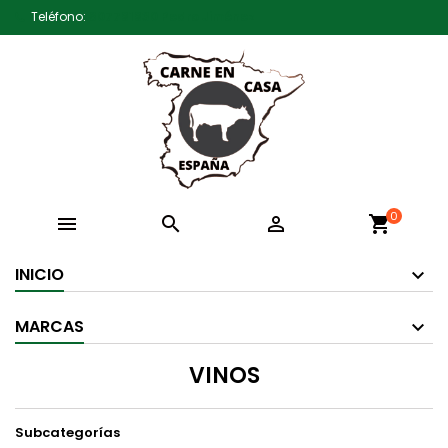
Teléfono:
607791930 Pedro Jiménez
0



shopping_cart
INICIO
MARCAS
VINOS
Subcategorías