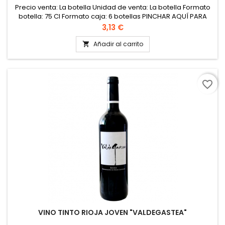
Precio venta: La botella Unidad de venta: La botella Formato
botella: 75 Cl Formato caja: 6 botellas PINCHAR AQUÍ PARA
VER FICHA TÉCNICA
Precio
3,13 €
Añadir al carrito

favorite_border
VINO TINTO RIOJA JOVEN "VALDEGASTEA"