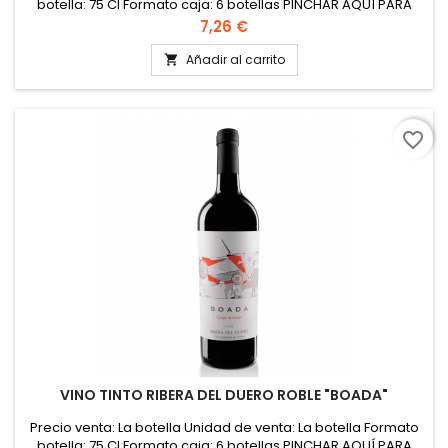
botella: 75 Cl Formato caja: 6 botellas PINCHAR AQUÍ PARA
VER FICHA TÉCNICA
Precio
7,26 €
Añadir al carrito

favorite_border
VINO TINTO RIBERA DEL DUERO ROBLE "BOADA"
Precio venta: La botella Unidad de venta: La botella Formato
botella: 75 Cl Formato caja: 6 botellas PINCHAR AQUÍ PARA