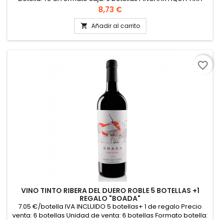
VER FICHA TÉCNICA
Precio
8,73 €
Añadir al carrito

favorite_border
VINO TINTO RIBERA DEL DUERO ROBLE 5 BOTELLAS +1
REGALO "BOADA"
7.05 €/botella IVA INCLUIDO 5 botellas+ 1 de regalo Precio
venta: 6 botellas Unidad de venta: 6 botellas Formato botella: