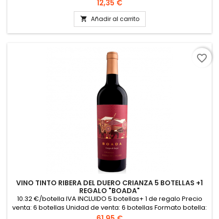
VER FICHA TÉCNICA
Precio
12,35 €
Añadir al carrito

favorite_border
VINO TINTO RIBERA DEL DUERO CRIANZA 5 BOTELLAS +1
REGALO "BOADA"
10.32 €/botella IVA INCLUIDO 5 botellas+ 1 de regalo Precio
venta: 6 botellas Unidad de venta: 6 botellas Formato botella:
75 Cl Formato caja: 6 botellas PINCHAR AQUÍ PARA VER FICHA
Precio
61,95 €