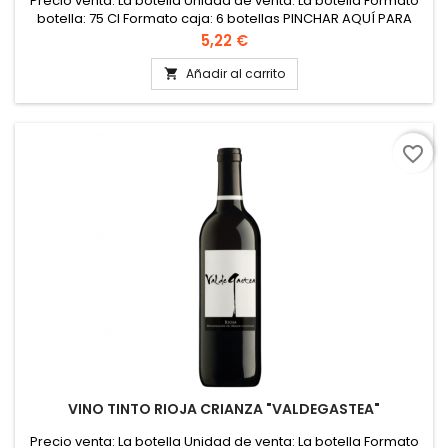
Precio venta: La botella Unidad de venta: La botella Formato
botella: 75 Cl Formato caja: 6 botellas PINCHAR AQUÍ PARA
VER FICHA TÉCNICA
Precio
5,22 €
Añadir al carrito

favorite_border
VINO TINTO RIOJA CRIANZA "VALDEGASTEA"
Precio venta: La botella Unidad de venta: La botella Formato