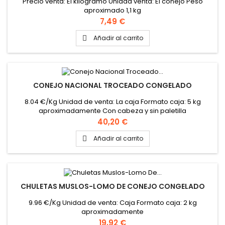
Precio venta: El kilogramo Unidad venta: El conejo Peso
aproximado 1,1 kg
Precio
7,49 €
Añadir al carrito

CONEJO NACIONAL TROCEADO CONGELADO
8.04 €/Kg Unidad de venta: La caja Formato caja: 5 kg
aproximadamente Con cabeza y sin paletilla
Precio
40,20 €
Añadir al carrito

CHULETAS MUSLOS-LOMO DE CONEJO CONGELADO
9.96 €/Kg Unidad de venta: Caja Formato caja: 2 kg
aproximadamente
Precio
19,92 €