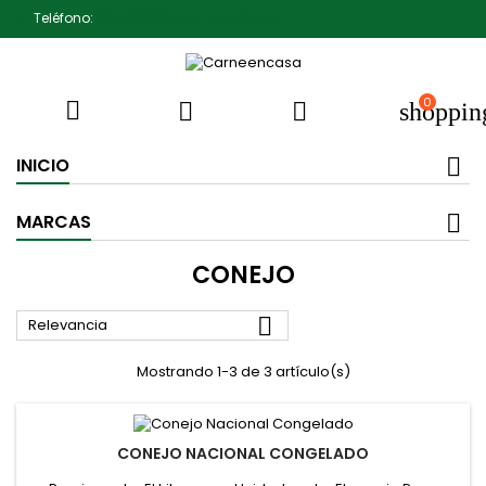
Teléfono:
607791930 Pedro Jiménez
0



shoppin
INICIO
MARCAS
CONEJO

Relevancia
Mostrando 1-3 de 3 artículo(s)
CONEJO NACIONAL CONGELADO