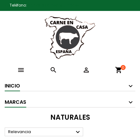
Teléfono:
607791930 Pedro Jiménez
0



shopping_cart
INICIO
MARCAS
NATURALES

Relevancia