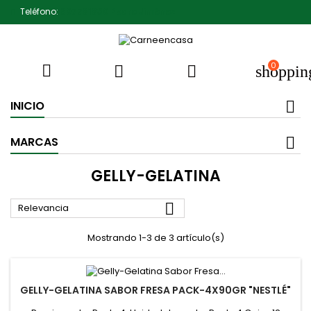
Teléfono:
607791930 Pedro Jiménez
0



shoppin
INICIO
MARCAS
GELLY-GELATINA

Relevancia
Mostrando 1-3 de 3 artículo(s)
GELLY-GELATINA SABOR FRESA PACK-4X90GR "NESTLÉ"