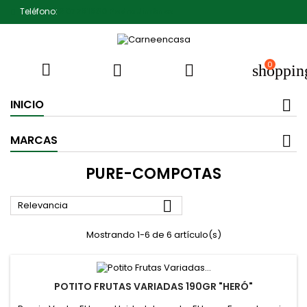
Teléfono:
607791930 Pedro Jiménez
0



shoppin
INICIO
MARCAS
PURE-COMPOTAS

Relevancia
Mostrando 1-6 de 6 artículo(s)
POTITO FRUTAS VARIADAS 190GR "HERÓ"