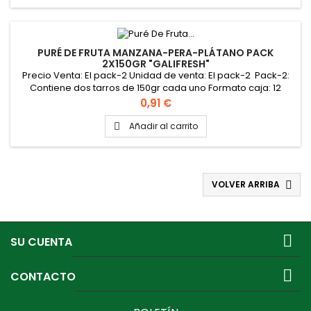
PURÉ DE FRUTA MANZANA-PERA-PLÁTANO PACK
2X150GR "GALIFRESH"
Precio Venta: El pack-2 Unidad de venta: El pack-2 Pack-2:
Contiene dos tarros de 150gr cada uno Formato caja: 12
pack-2
Precio
0,91 €
Añadir al carrito

VOLVER ARRIBA


SU CUENTA

CONTACTO