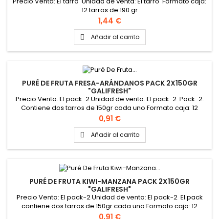
Precio Venta: El tarro Unidad de venta: El tarro Formato caja:
12 tarros de 190 gr
Precio
1,44 €
Añadir al carrito

PURÉ DE FRUTA FRESA-ARÁNDANOS PACK 2X150GR
"GALIFRESH"
Precio Venta: El pack-2 Unidad de venta: El pack-2 Pack-2:
Contiene dos tarros de 150gr cada uno Formato caja: 12
pack-2
Precio
0,91 €
Añadir al carrito

PURÉ DE FRUTA KIWI-MANZANA PACK 2X150GR
"GALIFRESH"
Precio Venta: El pack-2 Unidad de venta: El pack-2 El pack
contiene dos tarros de 150gr cada uno Formato caja: 12
pack-2
Precio
0,91 €