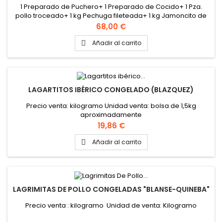
1 Preparado de Puchero+ 1 Preparado de Cocido+ 1 Pza.
pollo troceado+ 1 kg Pechuga fileteada+ 1 kg Jamoncito de
pollo+ 1 kg Paleta de cerdo troceada+ 1 kg Cinta de lomo
Precio
68,00 €
fileteada+ 1 kg Lagrimitas de Pollo+ 6 Hamburguesa de
pollo+ 1 Docena Huevos
Añadir al carrito

LAGARTITOS IBÉRICO CONGELADO (BLAZQUEZ)
Precio venta: kilogramo Unidad venta: bolsa de 1,5kg
aproximadamente
Precio
19,86 €
Añadir al carrito

LAGRIMITAS DE POLLO CONGELADAS "BLANSE-QUINEBA"
Precio venta : kilogramo Unidad de venta: Kilogramo