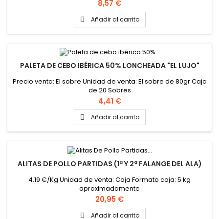
Precio
8,57 €
Añadir al carrito

PALETA DE CEBO IBÉRICA 50% LONCHEADA "EL LUJO"
Precio venta: El sobre Unidad de venta: El sobre de 80gr Caja
de 20 Sobres
Precio
4,41 €
Añadir al carrito

ALITAS DE POLLO PARTIDAS (1ª Y 2ª FALANGE DEL ALA)
4.19 €/Kg Unidad de venta: Caja Formato caja: 5 kg
aproximadamente
Precio
20,95 €
Añadir al carrito
