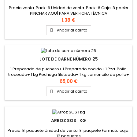
Precio venta: Pack-6 Unidad de venta: Pack-6 Caja: 8 packs
PINCHAR AQUÍ PARA VER FICHA TÉCNICA
Precio
1,38 €
Añadir al carrito

LOTE DE CARNE NÚMERO 25
1 Preparado de puchero+ 1 Preparado cocido+ 1 Pza. Pollo
troceado+ 1 kg Pechuga fileteada+ 1 kg Jamoncito de pollo+
1 kg Filete de cinta de lomo fileteada+ 1 kg paleta troceada
Precio
65,00 €
de cerdo+ 1 kg Croquetas de Puchero+ 1 kg Lagrimitas de
pollo
Añadir al carrito

ARROZ SOS 1 KG
Precio: El paquete Unidad de venta: El paquete Formato caja:
12 paquetes