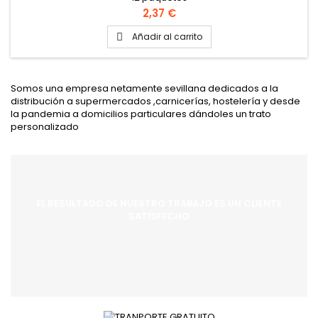
Precio
2,37 €
Añadir al carrito

Somos una empresa netamente sevillana dedicados a la
distribución a supermercados ,carnicerías, hostelería y desde
la pandemia a domicilios particulares dándoles un trato
personalizado
EL RESULTADO DE NUESTRO TRABAJO ES UN CLIENTE
SATISFECHO