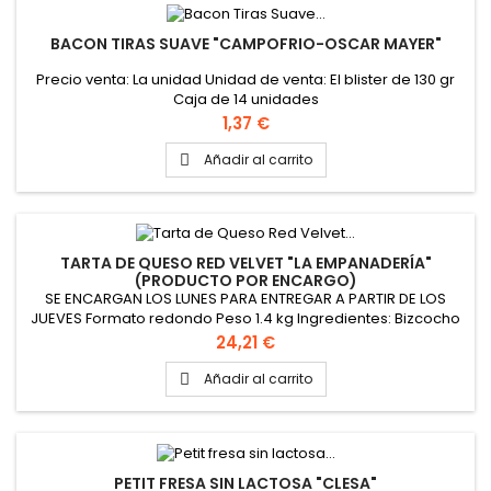
BACON TIRAS SUAVE "CAMPOFRIO-OSCAR MAYER"
Precio venta: La unidad Unidad de venta: El blister de 130 gr
Caja de 14 unidades
Precio
1,37 €
Añadir al carrito

TARTA DE QUESO RED VELVET "LA EMPANADERÍA"
(PRODUCTO POR ENCARGO)
SE ENCARGAN LOS LUNES PARA ENTREGAR A PARTIR DE LOS
JUEVES Formato redondo Peso 1.4 kg Ingredientes: Bizcocho
red velvet, tarta de queso, frosting de queso y crumble red
Precio
24,21 €
velvet
Añadir al carrito

PETIT FRESA SIN LACTOSA "CLESA"