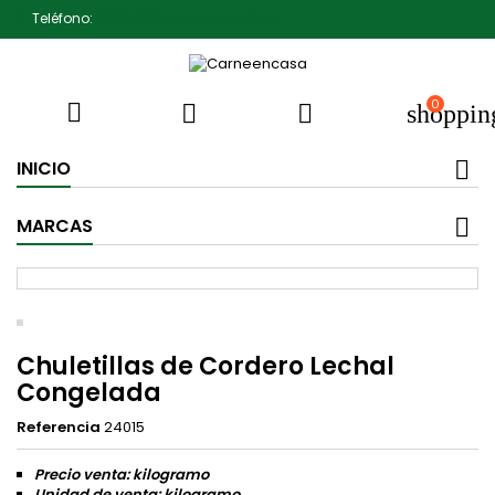
Teléfono:
607791930 Pedro Jiménez
0



shoppin
INICIO
MARCAS
Chuletillas de Cordero Lechal
Congelada
Referencia
24015
Precio venta: kilogramo
Unidad de venta: kilogramo