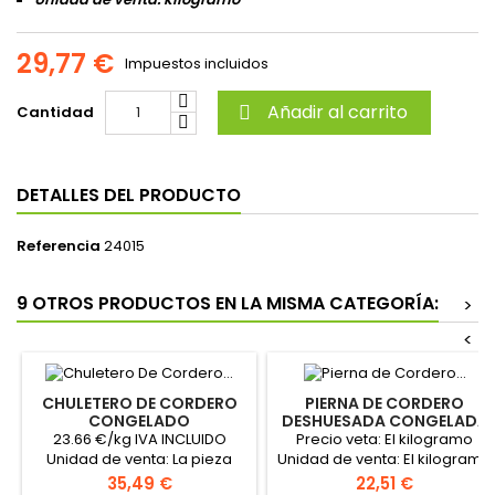
29,77 €
Impuestos incluidos
Añadir al carrito
Cantidad

DETALLES DEL PRODUCTO
Referencia
24015
9 OTROS PRODUCTOS EN LA MISMA CATEGORÍA:
>
<
CHULETERO DE CORDERO
PIERNA DE CORDERO
CONGELADO
DESHUESADA CONGELADA
HALAL
23.66 €/kg IVA INCLUIDO
Precio veta: El kilogramo
Unidad de venta: La pieza
Unidad de venta: El kilogramo
Precio venta: La pieza Peso
Precio
Precio
35,49 €
22,51 €