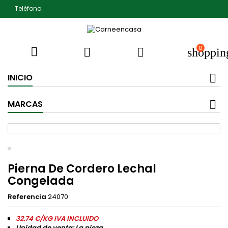
Teléfono:
607791930 Pedro Jiménez
0



shoppin
INICIO
MARCAS
Pierna De Cordero Lechal
Congelada
Referencia
24070
32.74 €/KG IVA INCLUIDO
Unidad de venta: La pieza