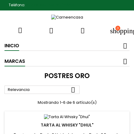
Teléfono:
607791930 Pedro Jiménez
0



shoppin
INICIO
MARCAS
POSTRES ORO

Relevancia
Mostrando 1-6 de 6 artículo(s)
TARTA AL WHISKY "DHUL"