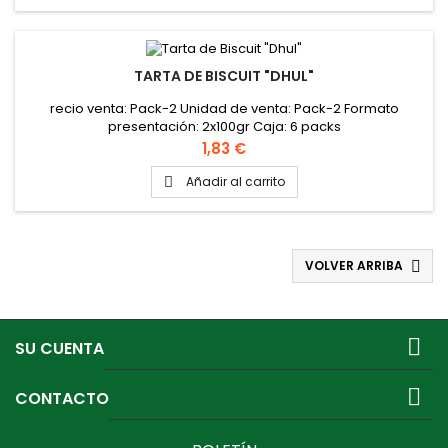
TARTA DE BISCUIT "DHUL"
recio venta: Pack-2 Unidad de venta: Pack-2 Formato
presentación: 2x100gr Caja: 6 packs
Precio
1,83 €
Añadir al carrito

VOLVER ARRIBA


SU CUENTA

CONTACTO