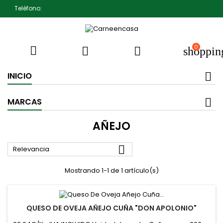
Teléfono:
607791930 Pedro Jiménez
0



shoppin
INICIO
MARCAS
AÑEJO

Relevancia
Mostrando 1-1 de 1 artículo(s)
QUESO DE OVEJA AÑEJO CUÑA "DON APOLONIO"