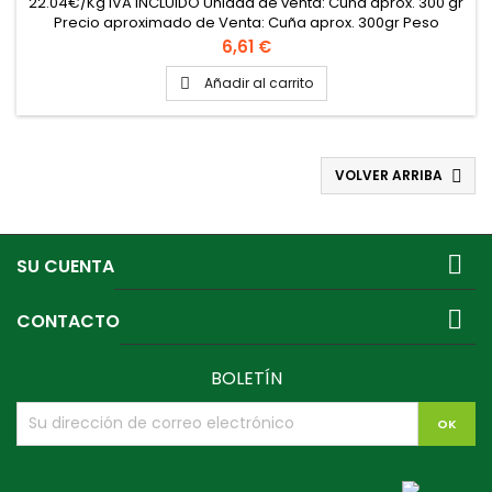
22.04€/Kg IVA INCLUIDO Unidad de venta: Cuña aprox. 300 gr
Precio aproximado de Venta: Cuña aprox. 300gr Peso
aproximado cuña 300 gr
Precio
6,61 €
Añadir al carrito

VOLVER ARRIBA


SU CUENTA

CONTACTO
BOLETÍN