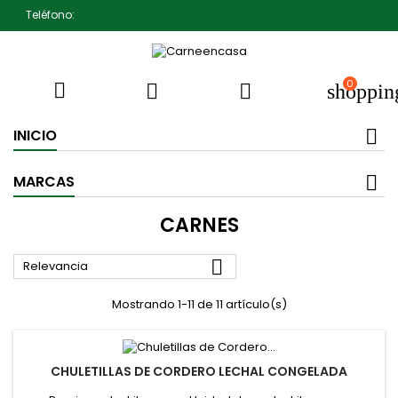
Teléfono:
607791930 Pedro Jiménez
0



shoppin
INICIO
MARCAS
CARNES

Relevancia
Mostrando 1-11 de 11 artículo(s)
CHULETILLAS DE CORDERO LECHAL CONGELADA