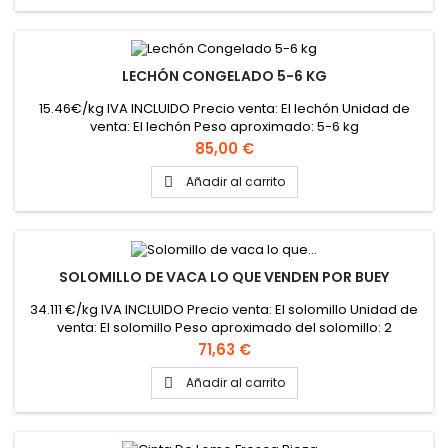
LECHÓN CONGELADO 5-6 KG
15.46€/kg IVA INCLUIDO Precio venta: El lechón Unidad de
venta: El lechón Peso aproximado: 5-6 kg
Precio
85,00 €
Añadir al carrito

SOLOMILLO DE VACA LO QUE VENDEN POR BUEY
34.111 €/kg IVA INCLUIDO Precio venta: El solomillo Unidad de
venta: El solomillo Peso aproximado del solomillo: 2
kilogramos
Precio
71,63 €
Añadir al carrito
