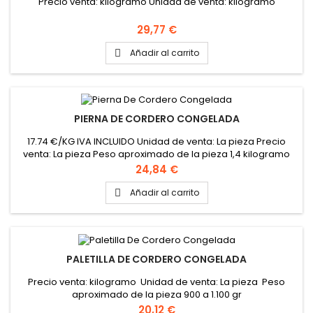
Precio venta: kilogramo Unidad de venta: kilogramo
Precio
29,77 €
Añadir al carrito

PIERNA DE CORDERO CONGELADA
17.74 €/KG IVA INCLUIDO Unidad de venta: La pieza Precio
venta: La pieza Peso aproximado de la pieza 1,4 kilogramo
Precio
24,84 €
Añadir al carrito

PALETILLA DE CORDERO CONGELADA
Precio venta: kilogramo Unidad de venta: La pieza Peso
aproximado de la pieza 900 a 1.100 gr
Precio
20,12 €