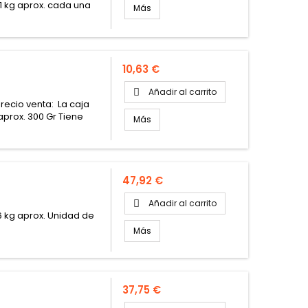
 1 kg aprox. cada una
Más
Precio
10,63 €
Añadir al carrito

recio venta: La caja
aprox. 300 Gr Tiene
Más
Precio
47,92 €
Añadir al carrito

6 kg aprox. Unidad de
Más
Precio
37,75 €