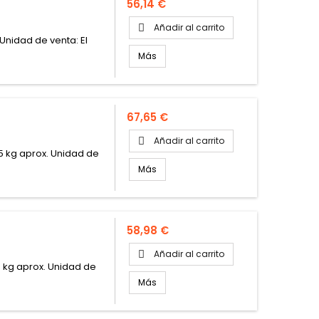
Precio
56,14 €
Añadir al carrito

Unidad de venta: El
e
Más
Precio
67,65 €
Añadir al carrito

 5 kg aprox. Unidad de
Más
Precio
58,98 €
Añadir al carrito

6 kg aprox. Unidad de
Más