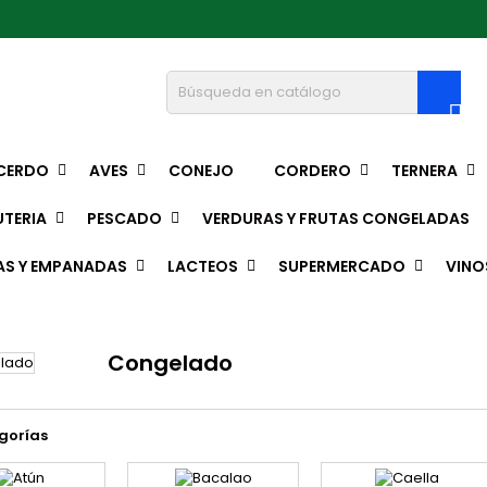
pedro@hotmail.com

CERDO
AVES
CONEJO
CORDERO
TERNERA
TERIA
PESCADO
VERDURAS Y FRUTAS CONGELADAS
AS Y EMPANADAS
LACTEOS
SUPERMERCADO
VINO
Congelado
gorías