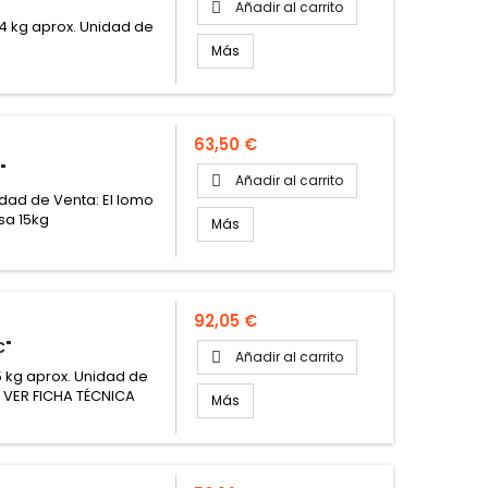
Añadir al carrito

 4 kg aprox. Unidad de
Más
Precio
63,50 €
"
Añadir al carrito

idad de Venta: El lomo
sa 15kg
Más
Precio
92,05 €
C"
Añadir al carrito

5 kg aprox. Unidad de
A VER FICHA TÉCNICA
Más