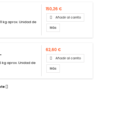
Precio
150,26 €
Añadir al carrito

 11 kg aprox. Unidad de
Más
Precio
62,60 €
"
Añadir al carrito

 5 kg aprox. Unidad de
Más
nte
