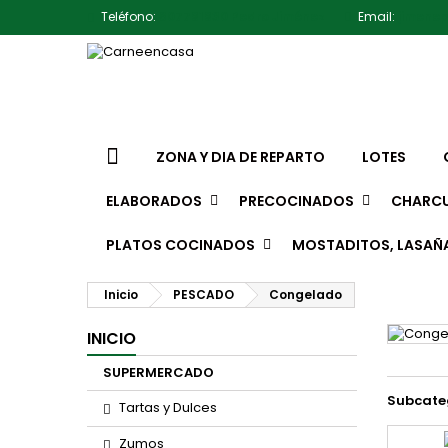
Teléfono:
607791930 Pedro Jiménez
Email:
jimene
ZONA Y DIA DE REPARTO
LOTES
ELABORADOS
PRECOCINADOS
CHARCU
PLATOS COCINADOS
MOSTADITOS, LASAÑ
Inicio
PESCADO
Congelado
INICIO
SUPERMERCADO
Subcate
Tartas y Dulces
Zumos