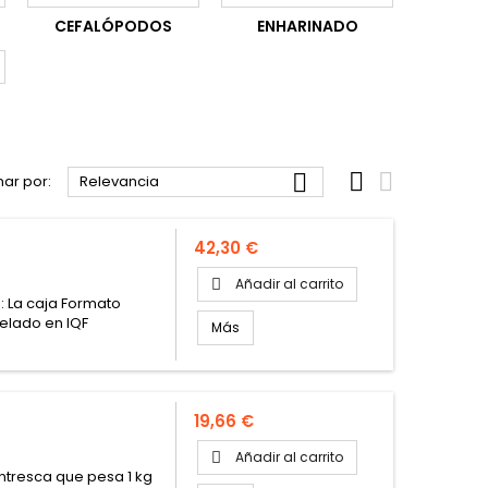
CEFALÓPODOS
ENHARINADO



ar por:
Relevancia
Precio
42,30 €
Añadir al carrito

: La caja Formato
elado en IQF
Más
Precio
19,66 €
Añadir al carrito

ntresca que pesa 1 kg