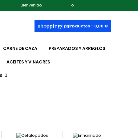
Bienvenido,
Iniciar sesión
o
Crear una cuenta
shopping_cart
Carrito:
0
Productos - 0,00 €
CARNE DE CAZA
PREPARADOS Y ARREGLOS
ACEITES Y VINAGRES
S