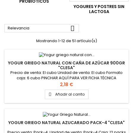
PROBIÖTICOS
YOGURES Y POSTRES SIN
LACTOSA

Relevancia
Mostrando 1-12 de 51 artículo(s)
YOGUR GRIEGO NATURAL CON CAÑA DE AZÚCAR 900GR
"CLESA"
Precio de venta: El cubo Unidad de venta: El cubo Formato
caja: 6 cubo PINCHAR AQUÍ PARA VER FICHA TÉCNICA
Precio
2,18 €
Añadir al carrito

YOGUR GRIEGO NATURAL AZUCARADO PACK-4 "CLESA"
Precio venta: Pack-4 Unidad de venta: Pack-4 Caja: 12 packs