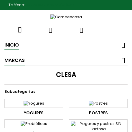
Teléfono:
607791930 Pedro Jiménez



INICIO
MARCAS
CLESA
Subcategorías
YOGURES
POSTRES