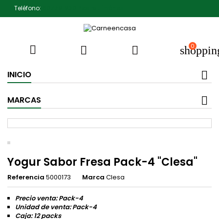
Teléfono:
607791930 Pedro Jiménez
0



shoppin
INICIO
MARCAS
Yogur Sabor Fresa Pack-4 "Clesa"
Referencia
5000173
Marca
Clesa
Precio venta: Pack-4
Unidad de venta: Pack-4
Caja: 12 packs