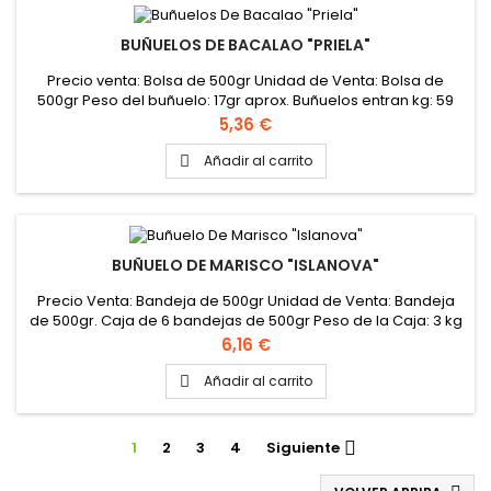
BUÑUELOS DE BACALAO "PRIELA"
Precio venta: Bolsa de 500gr Unidad de Venta: Bolsa de
500gr Peso del buñuelo: 17gr aprox. Buñuelos entran kg: 59
Aprox. Formato: Caja de 8 bolsas de 500gr Peso de la Caja: 4
Precio
5,36 €
kg
Añadir al carrito

BUÑUELO DE MARISCO "ISLANOVA"
Precio Venta: Bandeja de 500gr Unidad de Venta: Bandeja
de 500gr. Caja de 6 bandejas de 500gr Peso de la Caja: 3 kg
PINCHAR AQUI VER VIDEO BUÑUELOS
Precio
6,16 €
Añadir al carrito

1
2
3
4
Siguiente
