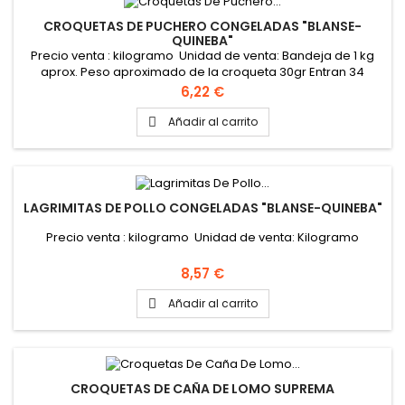
CROQUETAS DE PUCHERO CONGELADAS "BLANSE-
QUINEBA"
Precio venta : kilogramo Unidad de venta: Bandeja de 1 kg
aprox. Peso aproximado de la croqueta 30gr Entran 34
croquetas aproximadamente en el kg PINCHAR AQUÍ PARA
Precio
6,22 €
VER FICHA TÉCNICA
Añadir al carrito

LAGRIMITAS DE POLLO CONGELADAS "BLANSE-QUINEBA"
Precio venta : kilogramo Unidad de venta: Kilogramo
Precio
8,57 €
Añadir al carrito

CROQUETAS DE CAÑA DE LOMO SUPREMA