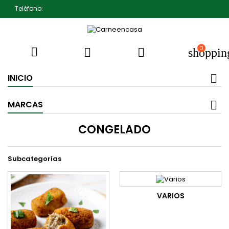
Teléfono:
607791930 Pedro Jiménez
0



shoppin
INICIO
MARCAS
CONGELADO
Subcategorías
VARIOS