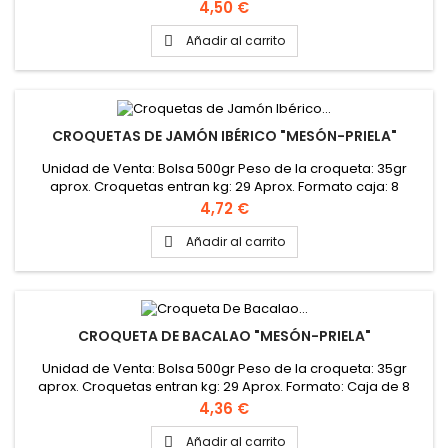
bolsas de 500gr Peso de la Caja: 4 kg PINCHAR AQUÍ PARA
Precio
4,50 €
VER FICHA TÉCNICA
Añadir al carrito

CROQUETAS DE JAMÓN IBÉRICO "MESÓN-PRIELA"
Unidad de Venta: Bolsa 500gr Peso de la croqueta: 35gr
aprox. Croquetas entran kg: 29 Aprox. Formato caja: 8
bolsas de 500gr Peso de la Caja: 4 kg PINCHAR AQUÍ PARA
Precio
4,72 €
VER FICHA TÉCNICA
Añadir al carrito

CROQUETA DE BACALAO "MESÓN-PRIELA"
Unidad de Venta: Bolsa 500gr Peso de la croqueta: 35gr
aprox. Croquetas entran kg: 29 Aprox. Formato: Caja de 8
bolsas de 500gr Peso de la Caja: 4 kg PINCHAR AQUÍ PARA
Precio
4,36 €
VER FICHA TÉCNICA
Añadir al carrito
