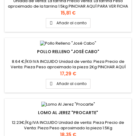
Unidad de venta: La tarrina Precio venta: La tarrina Peso
aproximado de la tarrina 1.5kg PINCHAR AQUÍ PARA VER FICHA
TÉCNICA
Precio
15,81 €
Añadir al carrito

POLLO RELLENO "JOSÉ CABO"
8.64 €/KG IVA INCLUIDO Unidad de venta: Pieza Precio de
Venta: Pieza Peso aproximado la pieza 2Kg PINCHAR AQUÍ
PARA VER FICHA TÉCNICA
Precio
17,29 €
Añadir al carrito

LOMO AL JEREZ "PROCARTE"
12.23€/Kg IVA INCLUIDO Unidad de venta: Pieza Precio de
Venta: Pieza Peso aproximado la pieza 1.5Kg
Precio
18,35 €