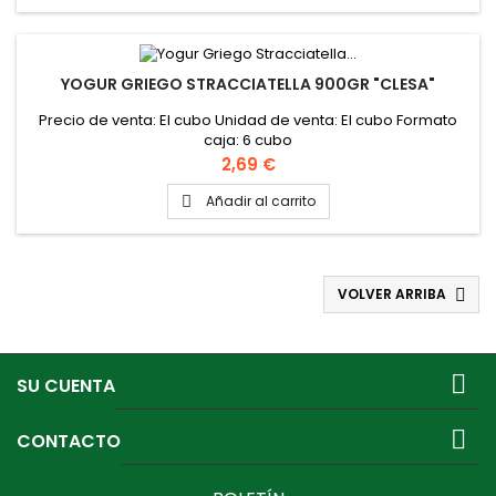
YOGUR GRIEGO STRACCIATELLA 900GR "CLESA"
Precio de venta: El cubo Unidad de venta: El cubo Formato
caja: 6 cubo
Precio
2,69 €
Añadir al carrito

VOLVER ARRIBA


SU CUENTA

CONTACTO