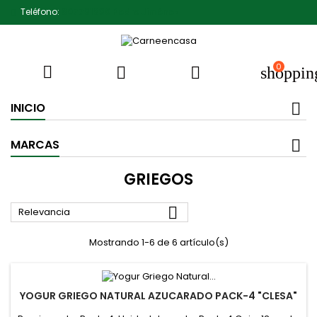
Teléfono:
607791930 Pedro Jiménez
0



shoppin
INICIO
MARCAS
GRIEGOS

Relevancia
Mostrando 1-6 de 6 artículo(s)
YOGUR GRIEGO NATURAL AZUCARADO PACK-4 "CLESA"