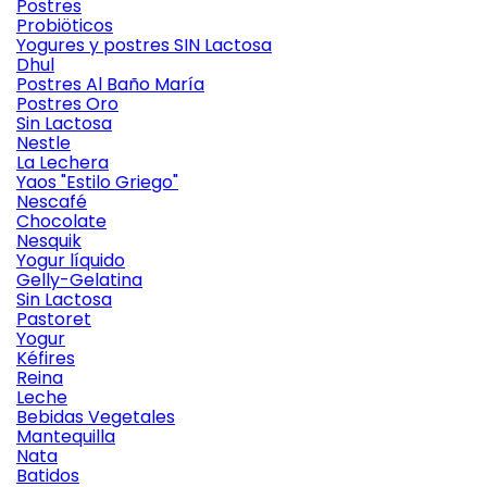
Postres
Probiöticos
Yogures y postres SIN Lactosa
Dhul
Postres Al Baño María
Postres Oro
Sin Lactosa
Nestle
La Lechera
Yaos "Estilo Griego"
Nescafé
Chocolate
Nesquik
Yogur líquido
Gelly-Gelatina
Sin Lactosa
Pastoret
Yogur
Kéfires
Reina
Leche
Bebidas Vegetales
Mantequilla
Nata
Batidos