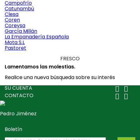
Campofrío
Catunambú
Clesa
Coren
Coreysa
García Millän
La Empanadería Española
Mota S.L
Pastoret
FRESCO
Lamentamos las molestias.
Realice una nueva búsqueda sobre su interés
SU CUENTA


CONTACTO


Pedro Jiménez
Boletín