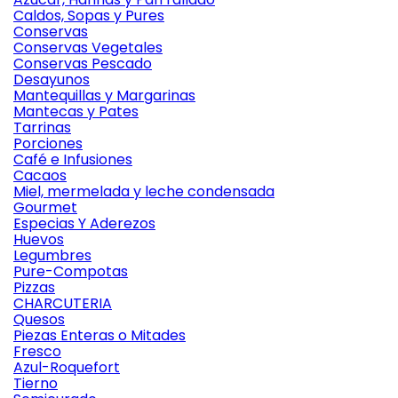
Caldos, Sopas y Pures
Conservas
Conservas Vegetales
Conservas Pescado
Desayunos
Mantequillas y Margarinas
Mantecas y Pates
Tarrinas
Porciones
Café e Infusiones
Cacaos
Miel, mermelada y leche condensada
Gourmet
Especias Y Aderezos
Huevos
Legumbres
Pure-Compotas
Pizzas
CHARCUTERIA
Quesos
Piezas Enteras o Mitades
Fresco
Azul-Roquefort
Tierno