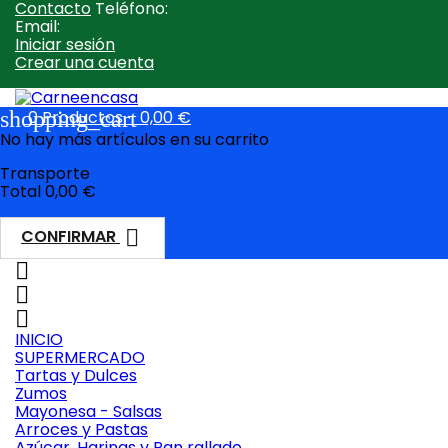
Contacto
Teléfono:
607791930 Pedro Jiménez
Email:
jimenepedro@hotmail.com
Iniciar sesión
Crear una cuenta
shopping_cart
0
Productos - 0,00 €
No hay más artículos en su carrito
Transporte
Total
0,00 €

CONFIRMAR



INICIO
SUPERMERCADO
Tartas y Dulces
Zumos
Mayonesa - Salsas
Arroces y Pastas
Azúcar, Harinas y Pan rallado