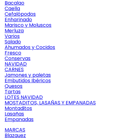
Bacalao
Caella
Cefalópodos
Enharinado
Marisco y Moluscos
Merluza
Varios
Salado
Ahumados y Cocidos
Fresco
Conservas
NAVIDAD
CARNES
Jamones y paletas
Embutidos Ibéricos
Quesos
Tartas
LOTES NAVIDAD
MOSTADITOS, LASAÑAS Y EMPANADAS
Montaditos
Lasañas
Empanadas
MARCAS
Blazquez