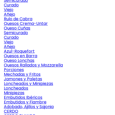
Semicurado
Curado
Viejo
Añejo
Rulo de Cabra
Quesos Crema-Untar
Queso Cuñas
Semicurado
Curado
Viejo
Añejo
Azul-Roquefort
Quesos en Barra
Queso Lonchas
Quesos Rallados y Mozzarella
Porciones
Mechadas y Fritos
Jamones y Paletas
Loncheados y Minipiezas
Loncheados
Minipiezas
Embutidos Ibéricos
Embutidos y Fiambre
Adobado, Ajillos y Sajonia
CERDO