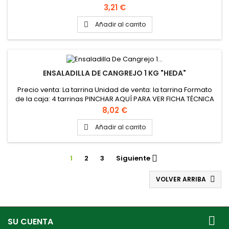
Precio
3,21 €
Añadir al carrito

ENSALADILLA DE CANGREJO 1 KG "HEDA"
Precio venta: La tarrina Unidad de venta: la tarrina Formato
de la caja: 4 tarrinas PINCHAR AQUÍ PARA VER FICHA TÉCNICA
Precio
8,02 €
Añadir al carrito

1
2
3
Siguiente

VOLVER ARRIBA


SU CUENTA