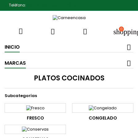
Teléfono:
607791930 Pedro Jiménez
0



shoppin
INICIO
MARCAS
PLATOS COCINADOS
Subcategorías
FRESCO
CONGELADO