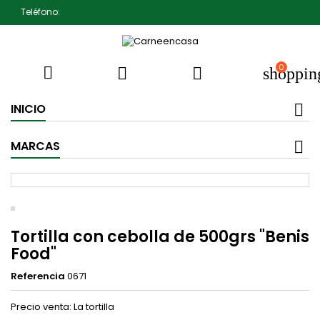
Teléfono:
607791930 Pedro Jiménez
0



shoppin
INICIO
MARCAS
Tortilla con cebolla de 500grs "Benis
Food"
Referencia
0671
Precio venta: La tortilla