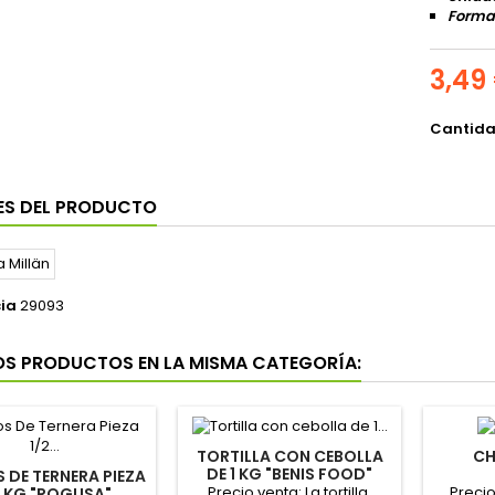
Format
3,49
Cantid
ES DEL PRODUCTO
ia
29093
OS PRODUCTOS EN LA MISMA CATEGORÍA:
TORTILLA CON CEBOLLA
CH
DE 1 KG "BENIS FOOD"
 DE TERNERA PIEZA
Precio venta: La tortilla
Precio
2 KG "ROGUSA"