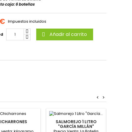
o caja: 6 botellas
 €
Impuestos incluidos
Añadir al carrito
ad

<
>
ICHARRONES
SALMOREJO 1 LITRO
"GARCÍA MILLÁN"
CALL
 venta: kilogramo
Precio Venta: La Botella
BARRA 