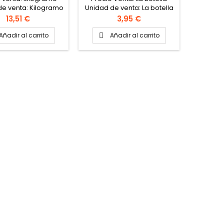
8.81 €
de venta: Kilogramo
Unidad de venta: La botella
Unidad 
Formato caja: 6 botellas
Precio
Precio
13,51 €
3,95 €
2.5 Kg P
de 2.5 
Añadir al carrito
Añadir al carrito

A
