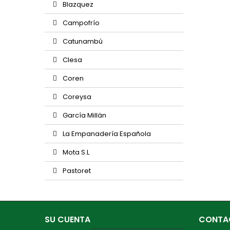
Blazquez
Campofrío
Catunambú
Clesa
Coren
Coreysa
García Millän
La Empanadería Española
Mota S.L
Pastoret
SU CUENTA
CONTA