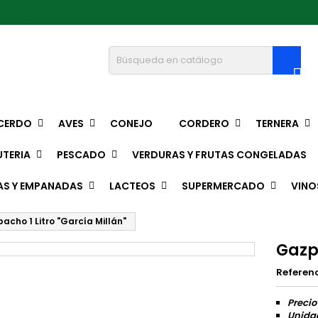
pedro@hotmail.com

CERDO
AVES
CONEJO
CORDERO
TERNERA
TERIA
PESCADO
VERDURAS Y FRUTAS CONGELADAS
AS Y EMPANADAS
LACTEOS
SUPERMERCADO
VINO
acho 1 Litro "García Millán"
Gazpa
Referen
Precio
Unidad