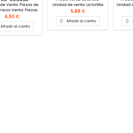
de Venta: Piezas de
Unidad de venta: La tortilla
Unidad 
Precio Venta: Piezas
de 1 kg
Precio
5,88 €
 kg Formato caja: 12
Precio
4,50 €
piezas
Añadir al carrito


Añadir al carrito