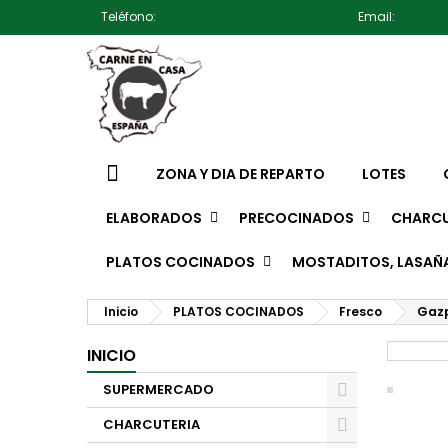
Teléfono:
607791930 Pedro Jiménez
Email:
jimene
ZONA Y DIA DE REPARTO
LOTES
ELABORADOS
PRECOCINADOS
CHARCU
PLATOS COCINADOS
MOSTADITOS, LASAÑ
Inicio
PLATOS COCINADOS
Fresco
Gazp
INICIO
SUPERMERCADO
CHARCUTERIA