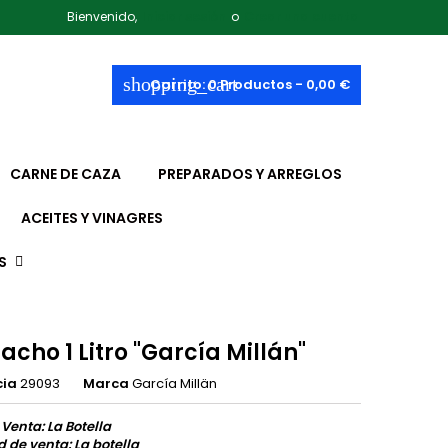
Bienvenido,
Iniciar sesión
o
Crear una cuenta
shopping_cart
Carrito:
0
Productos - 0,00 €
CARNE DE CAZA
PREPARADOS Y ARREGLOS
ACEITES Y VINAGRES
S
cho 1 Litro "García Millán"
cia
29093
Marca
García Millän
 Venta: La Botella
 de venta: La botella