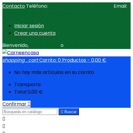
Contacto
Teléfono:
607791930 Pedro Jiménez
Email:
jimenepedro@hotmail.com
Iniciar sesión
Crear una cuenta
Bienvenido,
Iniciar sesión
o
Crear una cuenta
shopping_cart
Carrito:
0
Productos - 0,00 €
No hay más artículos en su carrito
Transporte
Total
0,00 €
Confirmar


Buscar

