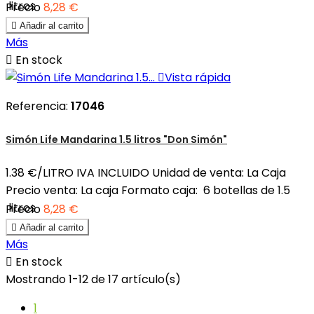
litros
Precio
8,28 €

Añadir al carrito
Más

En stock

Vista rápida
Referencia:
17046
Simón Life Mandarina 1.5 litros "Don Simón"
1.38 €/LITRO IVA INCLUIDO Unidad de venta: La Caja
Precio venta: La caja Formato caja: 6 botellas de 1.5
litros
Precio
8,28 €

Añadir al carrito
Más

En stock
Mostrando 1-12 de 17 artículo(s)
1