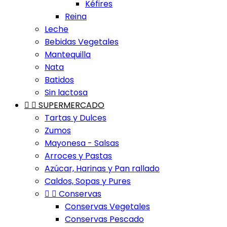
Kéfires
Reina
Leche
Bebidas Vegetales
Mantequilla
Nata
Batidos
Sin lactosa


SUPERMERCADO
Tartas y Dulces
Zumos
Mayonesa - Salsas
Arroces y Pastas
Azúcar, Harinas y Pan rallado
Caldos, Sopas y Pures


Conservas
Conservas Vegetales
Conservas Pescado