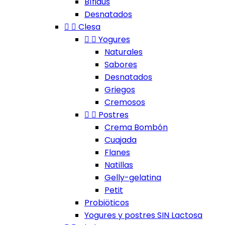
Bífidus
Desnatados


Clesa


Yogures
Naturales
Sabores
Desnatados
Griegos
Cremosos


Postres
Crema Bombón
Cuajada
Flanes
Natillas
Gelly-gelatina
Petit
Probiöticos
Yogures y postres SIN Lactosa