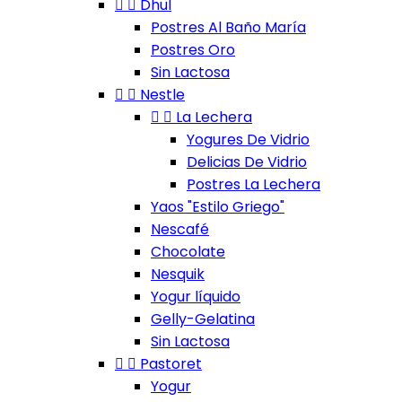


Dhul
Postres Al Baño María
Postres Oro
Sin Lactosa


Nestle


La Lechera
Yogures De Vidrio
Delicias De Vidrio
Postres La Lechera
Yaos "Estilo Griego"
Nescafé
Chocolate
Nesquik
Yogur líquido
Gelly-Gelatina
Sin Lactosa


Pastoret
Yogur