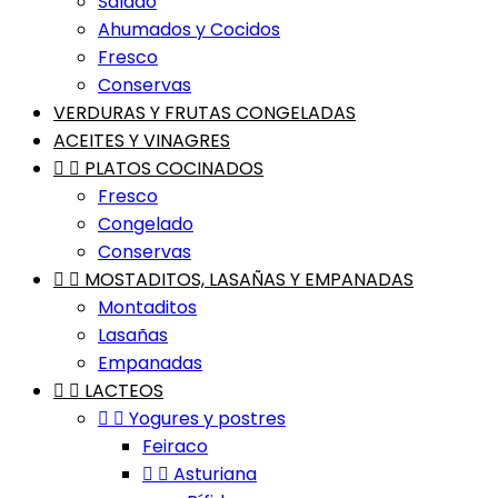
Salado
Ahumados y Cocidos
Fresco
Conservas
VERDURAS Y FRUTAS CONGELADAS
ACEITES Y VINAGRES


PLATOS COCINADOS
Fresco
Congelado
Conservas


MOSTADITOS, LASAÑAS Y EMPANADAS
Montaditos
Lasañas
Empanadas


LACTEOS


Yogures y postres
Feiraco


Asturiana