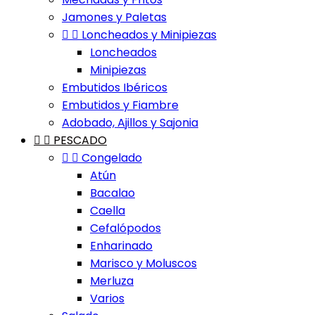
Jamones y Paletas


Loncheados y Minipiezas
Loncheados
Minipiezas
Embutidos Ibéricos
Embutidos y Fiambre
Adobado, Ajillos y Sajonia


PESCADO


Congelado
Atún
Bacalao
Caella
Cefalópodos
Enharinado
Marisco y Moluscos
Merluza
Varios