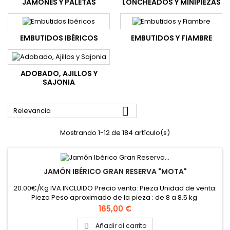
JAMONES Y PALETAS
LONCHEADOS Y MINIPIEZAS
EMBUTIDOS IBÉRICOS
EMBUTIDOS Y FIAMBRE
ADOBADO, AJILLOS Y
SAJONIA

Relevancia
Mostrando 1-12 de 184 artículo(s)
JAMÓN IBÉRICO GRAN RESERVA "MOTA"
20.00€/Kg IVA INCLUIDO Precio venta: Pieza Unidad de venta:
Pieza Peso aproximado de la pieza : de 8 a 8.5 kg
Procedencia: Cabeza la vaca (Extremadura)
Precio
165,00 €
Añadir al carrito
