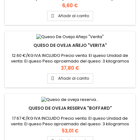
gramos
Precio
6,60 €
Añadir al carrito

QUESO DE OVEJA AÑEJO "VERITA"
12.60 €/KG IVA INCLUIDO Precio venta: El queso Unidad de
venta: El queso Peso aproximado del queso: 3 kilogramos
Formato de la caja: 2 piezas
Precio
37,80 €
Añadir al carrito

QUESO DE OVEJA RESERVA "BOFFARD"
17.67 €/KG IVA INCLUIDO Precio venta: El queso Unidad de
venta: El queso Peso aproximado del queso: 3 kilogramos
Queso viejo de leche cruda de oveja
Precio
53,01 €