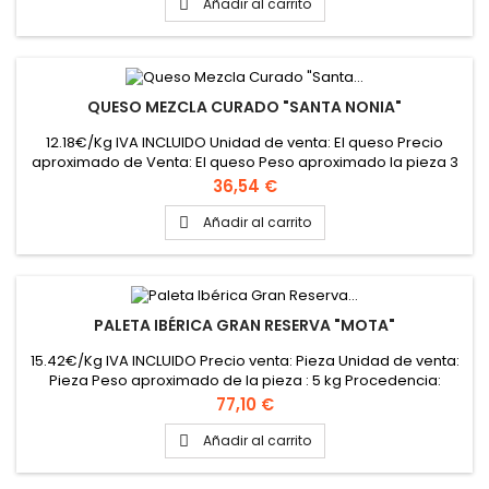
Añadir al carrito

QUESO MEZCLA CURADO "SANTA NONIA"
12.18€/Kg IVA INCLUIDO Unidad de venta: El queso Precio
aproximado de Venta: El queso Peso aproximado la pieza 3
kg Formato caja:2 quesos Leche: Vaca, oveja y cabra
Precio
36,54 €
Procedencia: León
Añadir al carrito

PALETA IBÉRICA GRAN RESERVA "MOTA"
15.42€/Kg IVA INCLUIDO Precio venta: Pieza Unidad de venta:
Pieza Peso aproximado de la pieza : 5 kg Procedencia:
Cabeza la vaca (Extremadura)
Precio
77,10 €
Añadir al carrito
