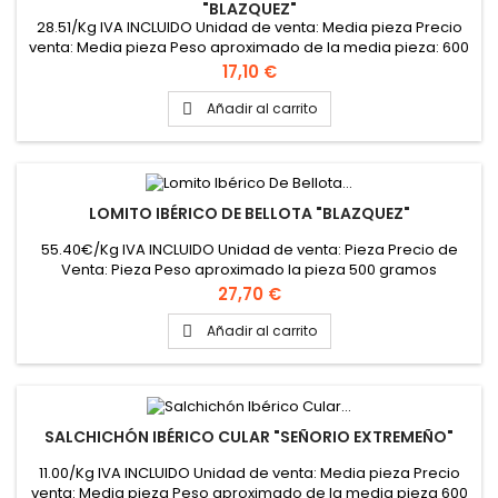
"BLAZQUEZ"
28.51/Kg IVA INCLUIDO Unidad de venta: Media pieza Precio
venta: Media pieza Peso aproximado de la media pieza: 600
gramos
Precio
17,10 €
Añadir al carrito

LOMITO IBÉRICO DE BELLOTA "BLAZQUEZ"
55.40€/Kg IVA INCLUIDO Unidad de venta: Pieza Precio de
Venta: Pieza Peso aproximado la pieza 500 gramos
Precio
27,70 €
Añadir al carrito

SALCHICHÓN IBÉRICO CULAR "SEÑORIO EXTREMEÑO"
11.00/Kg IVA INCLUIDO Unidad de venta: Media pieza Precio
venta: Media pieza Peso aproximado de la media pieza 600