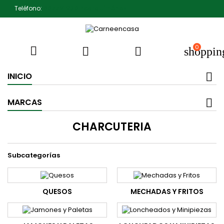
Teléfono:
607791930 Pedro Jiménez
0



shoppin
INICIO
MARCAS
CHARCUTERIA
Subcategorías
QUESOS
MECHADAS Y FRITOS