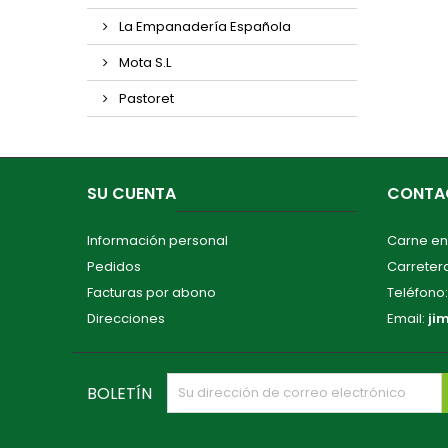
La Empanadería Española
Mota S.L
Pastoret
SU CUENTA
CONTA
Información personal
Carne en
Pedidos
Carretera
Facturas por abono
Teléfono
Direcciones
Email:
ji
BOLETÍN