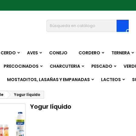
epedro@hotmail.com

CERDO
AVES
CONEJO
CORDERO
TERNERA
PRECOCINADOS
CHARCUTERIA
PESCADO
VERD
MOSTADITOS, LASAÑAS Y EMPANADAS
LACTEOS
S
le
Yogur líquido
Yogur líquido