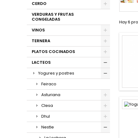
CERDO
VERDURAS Y FRUTAS
CONGELADAS
Hay 6 pr
VINOS
TERNERA
PLATOS COCINADOS
LACTEOS
Yogures y postres
Feiraco
Asturiana
Clesa
Dhul
Nestle
La Lechera