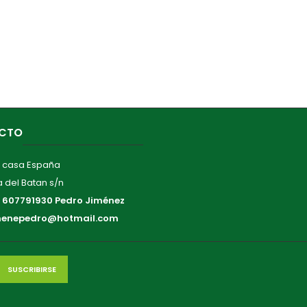
CTO
 casa España
 del Batan s/n
:
607791930 Pedro Jiménez
menepedro@hotmail.com