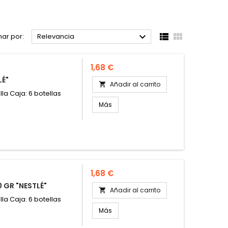



ar por:
Relevancia
Precio
1,68 €
LÉ"
Añadir al carrito

lla Caja: 6 botellas
Más
Precio
1,68 €
 GR "NESTLÉ"
Añadir al carrito

lla Caja: 6 botellas
Más