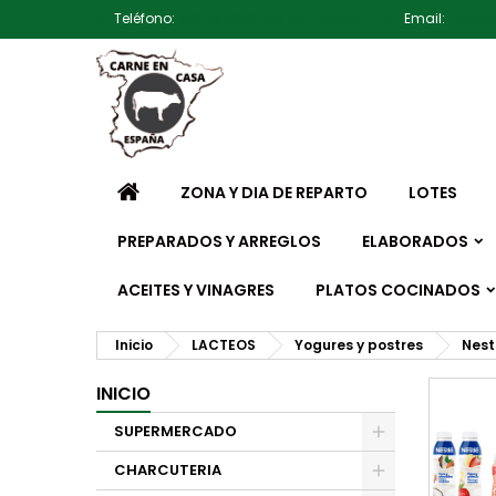
Teléfono:
607791930 Pedro Jiménez
Email:
jimen
ZONA Y DIA DE REPARTO
LOTES
PREPARADOS Y ARREGLOS
ELABORADOS
ACEITES Y VINAGRES
PLATOS COCINADOS
Inicio
LACTEOS
Yogures y postres
Nest
INICIO
SUPERMERCADO
CHARCUTERIA