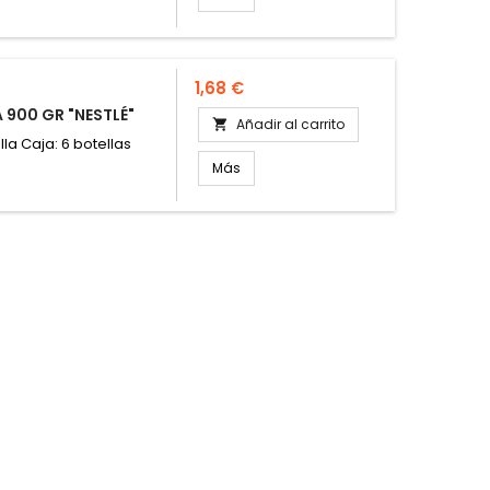
Precio
1,68 €
900 GR "NESTLÉ"
Añadir al carrito

lla Caja: 6 botellas
Más