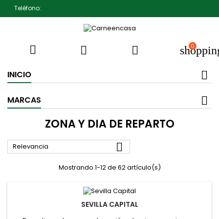
Teléfono:
607791930 Pedro Jiménez
0



shoppin
INICIO
MARCAS
ZONA Y DIA DE REPARTO

Relevancia
Mostrando 1-12 de 62 artículo(s)
SEVILLA CAPITAL