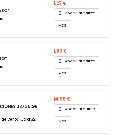
Precio
1,27 €
ABO"
Añadir al carrito

na
Más
Precio
1,93 €
BO"
Añadir al carrito

na
Más
Precio
14,96 €
CIONES 32X25 GR
Añadir al carrito

 de venta: Caja 32
Más