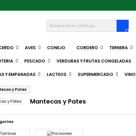
pedro@hotmail.com

CERDO
AVES
CONEJO
CORDERO
TERNERA
TERIA
PESCADO
VERDURAS Y FRUTAS CONGELADAS
AS Y EMPANADAS
LACTEOS
SUPERMERCADO
VINO
ecas y Pates
Mantecas y Pates
gorías