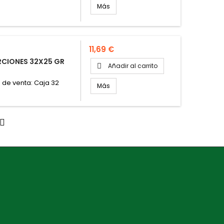
Más
Precio
11,69 €
RCIONES 32X25 GR
Añadir al carrito

 de venta: Caja 32
Más
