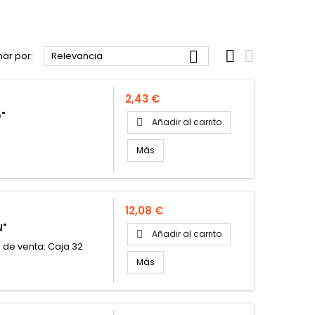



ar por:
Relevancia
Precio
2,43 €
O"
Añadir al carrito

Más
Precio
12,08 €
N"
Añadir al carrito

 de venta: Caja 32
Más