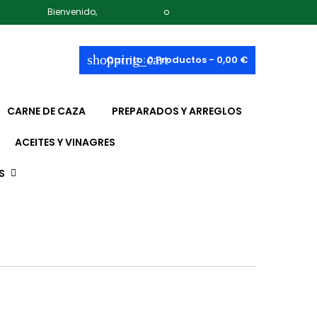
Bienvenido,
Iniciar sesión
o
Crear una cuenta
shopping_cart
Carrito:
0
Productos - 0,00 €
CARNE DE CAZA
PREPARADOS Y ARREGLOS
ACEITES Y VINAGRES
S