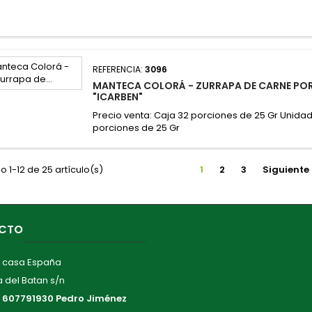
REFERENCIA:
3096
MANTECA COLORÁ - ZURRAPA DE CARNE PO
"ICARBEN"
Precio venta: Caja 32 porciones de 25 Gr Unidad
porciones de 25 Gr
 1-12 de 25 artículo(s)
1
2
3
Siguiente
CTO
 casa España
 del Batan s/n
:
607791930 Pedro Jiménez