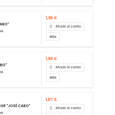
Precio
1,36 €
CABO"
Añadir al carrito

na
Más
Precio
1,65 €
ABO"
Añadir al carrito

na
Más
Precio
1,67 €
GR "JOSÉ CABO"
Añadir al carrito

na