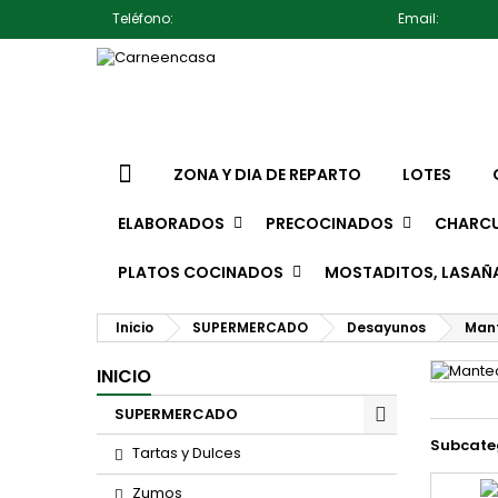
Teléfono:
607791930 Pedro Jiménez
Email:
jimene
ZONA Y DIA DE REPARTO
LOTES
ELABORADOS
PRECOCINADOS
CHARCU
PLATOS COCINADOS
MOSTADITOS, LASAÑ
Inicio
SUPERMERCADO
Desayunos
Mant
INICIO
SUPERMERCADO
Subcate
Tartas y Dulces
Zumos