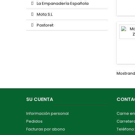
La Empanadería Española
Mota S.L
Pastoret
Mostrando
SU CUENTA
CONTA
Información personal
Carne en
Pedidos
Carretera
Facturas por abono
Teléfono