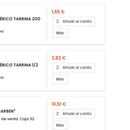
Precio
1,65 €
ÉRICO TARRINA 200
Añadir al carrito

na
Más
Precio
2,82 €
ÉRICO TARRINA 1/2
Añadir al carrito

na
Más
Precio
10,51 €
CARBEN"
Añadir al carrito

 de venta: Caja 32
Más