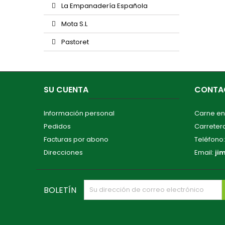
La Empanadería Española
Mota S.L
Pastoret
SU CUENTA
CONTA
Información personal
Carne en
Pedidos
Carretera
Facturas por abono
Teléfono
Direcciones
Email:
ji
BOLETÍN