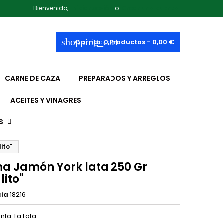
Bienvenido,
Iniciar sesión
o
Crear una cuenta
shopping_cart
Carrito:
0
Productos - 0,00 €
CARNE DE CAZA
PREPARADOS Y ARREGLOS
ACEITES Y VINAGRES
S
ito"
a Jamón York lata 250 Gr
lito"
cia
18216
nta: La Lata