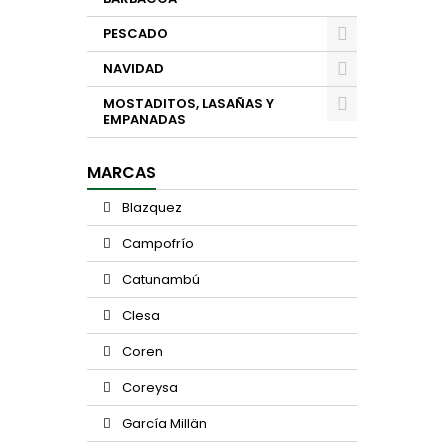
PESCADO
NAVIDAD
MOSTADITOS, LASAÑAS Y
EMPANADAS
MARCAS
Blazquez
Campofrío
Catunambú
Clesa
Coren
Coreysa
García Millän