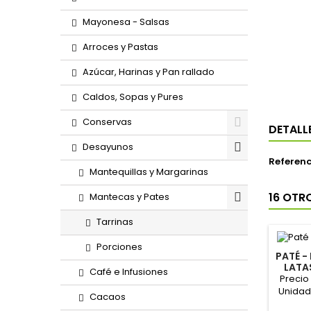
Mayonesa - Salsas
Arroces y Pastas
Azúcar, Harinas y Pan rallado
Caldos, Sopas y Pures
Conservas
DETALL
Desayunos
Referenc
Mantequillas y Margarinas
16 OTR
Mantecas y Pates
Tarrinas
Porciones
PATÉ -
LATAS
Café e Infusiones
Precio
Unidad 
Cacaos
La caj