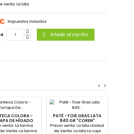
 venta: La lata
 €
Impuestos incluidos
Añadir al carrito
ad

<
>
ECA COLORA -
PATÉ - FOIE GRAS LATA
MAN
APA DE HÍGADO
840 GR "COREN"
TARRI
NA 200 GR "JOSÉ
 venta: La tarrina
Precio venta: La lata Unidad
Precio
CABO"
de Venta: La tarrina
de Venta: La lata La caja
Unidad d