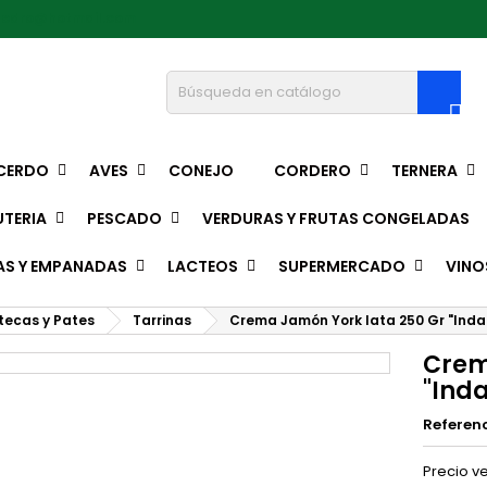
pedro@hotmail.com

CERDO
AVES
CONEJO
CORDERO
TERNERA
TERIA
PESCADO
VERDURAS Y FRUTAS CONGELADAS
AS Y EMPANADAS
LACTEOS
SUPERMERCADO
VINO
ecas y Pates
Tarrinas
Crema Jamón York lata 250 Gr "Indal
Crem
"Inda
Referen
Precio ve