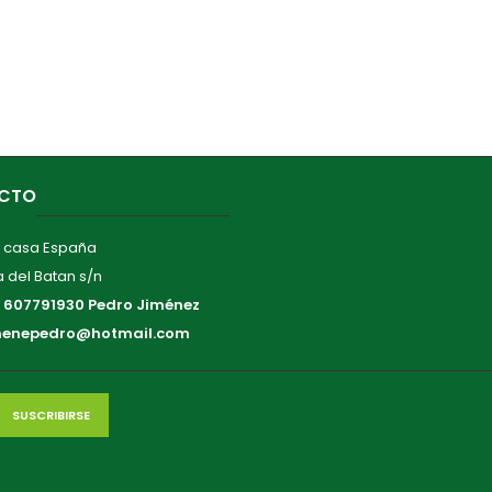
CTO
 casa España
 del Batan s/n
:
607791930 Pedro Jiménez
menepedro@hotmail.com