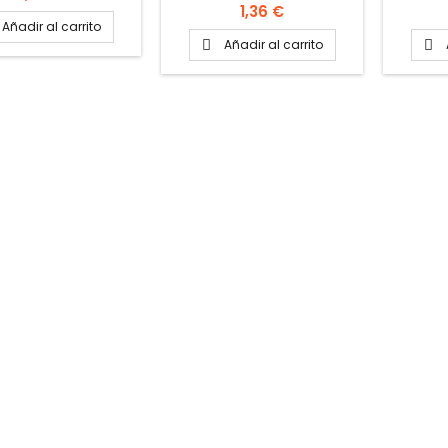
Precio
1,36 €
Añadir al carrito
Añadir al carrito

