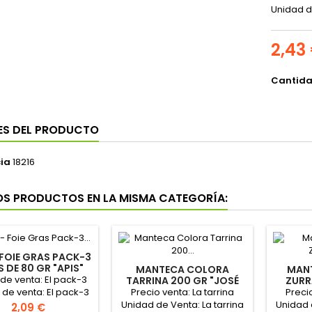
Unidad de
2,43
Cantid
ES DEL PRODUCTO
ia
18216
OS PRODUCTOS EN LA MISMA CATEGORÍA:
 FOIE GRAS PACK-3
 DE 80 GR "APIS"
MANTECA COLORA
MANT
 de venta: El pack-3
TARRINA 200 GR "JOSÉ
ZURR
CABO"
TARRI
Precio venta: La tarrina
Precio
de venta: El pack-3
Unidad de Venta: La tarrina
Unidad 
a contiene 12 pack-3
Precio
2,09 €