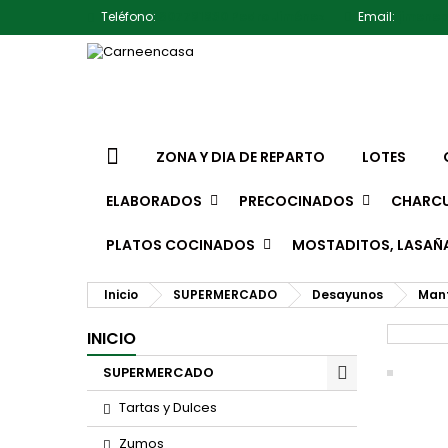
Teléfono:
607791930 Pedro Jiménez
Email:
jimene
ZONA Y DIA DE REPARTO
LOTES
ELABORADOS
PRECOCINADOS
CHARCU
PLATOS COCINADOS
MOSTADITOS, LASAÑ
Inicio
SUPERMERCADO
Desayunos
Mant
INICIO
SUPERMERCADO
Tartas y Dulces
Zumos