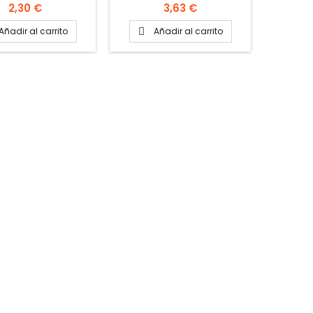
contiene 6 latas
Precio
Precio
2,30 €
3,63 €
Añadir al carrito
Añadir al carrito
A

