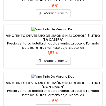
botella: 1.5 litros Formato caja: 6 botellas
Precio
1,19 €
Añadir al carrito

VINO TINTO DE VERANO DE LIMÓN SIN ALCOHOL 1.5 LITRO
"LA CASERA"
Precio venta: La botella Unidad de venta: La botella Formato
botella: 1.5 litros Formato caja: 6 botellas
Precio
1,57 €
Añadir al carrito

VINO TINTO DE VERANO DE LIMÓN SIN ALCOHOL 1.5 LITRO
"DON SIMÓN"
Precio venta: La botella Unidad de venta: La botella Formato
botella: 1.5 litros Formato caja: 6 botellas
Precio
1,19 €