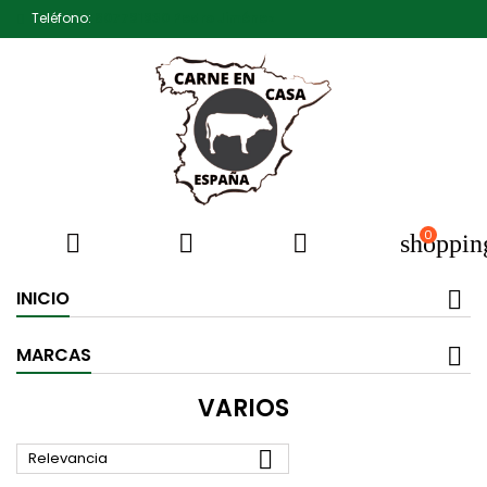
Teléfono:
607791930 Pedro Jiménez
0



shoppin
INICIO
MARCAS
VARIOS

Relevancia