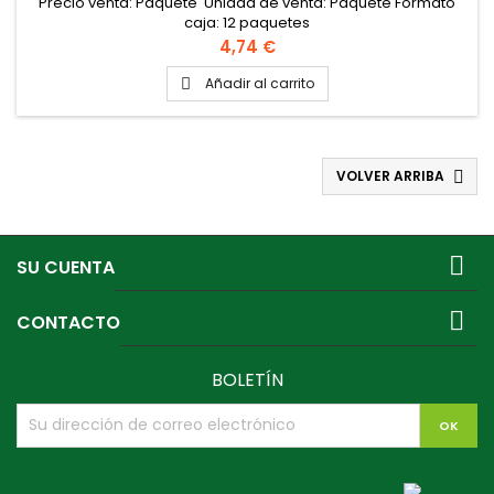
Precio venta: Paquete Unidad de venta: Paquete Formato
caja: 12 paquetes
Precio
4,74 €
Añadir al carrito

VOLVER ARRIBA


SU CUENTA

CONTACTO
BOLETÍN