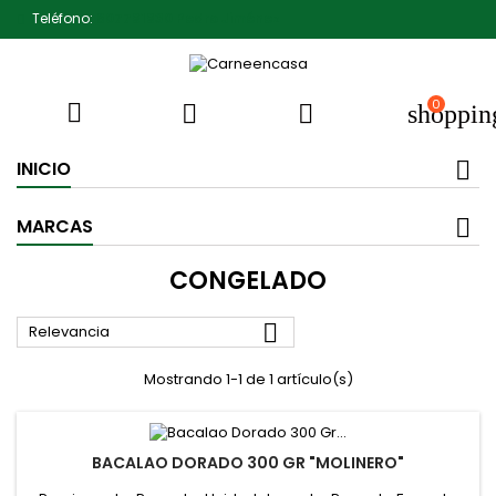
Teléfono:
607791930 Pedro Jiménez
0



shoppin
INICIO
MARCAS
CONGELADO

Relevancia
Mostrando 1-1 de 1 artículo(s)
BACALAO DORADO 300 GR "MOLINERO"