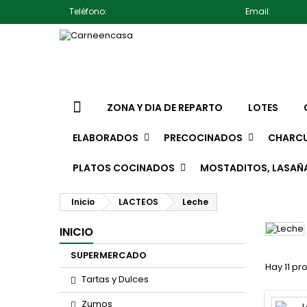
Teléfono:
607791930 Pedro Jiménez
Email:
jimene
ZONA Y DIA DE REPARTO
LOTES
ELABORADOS
PRECOCINADOS
CHARCU
PLATOS COCINADOS
MOSTADITOS, LASAÑ
Inicio
LACTEOS
Leche
INICIO
SUPERMERCADO
Hay 11 pr
Tartas y Dulces
Zumos