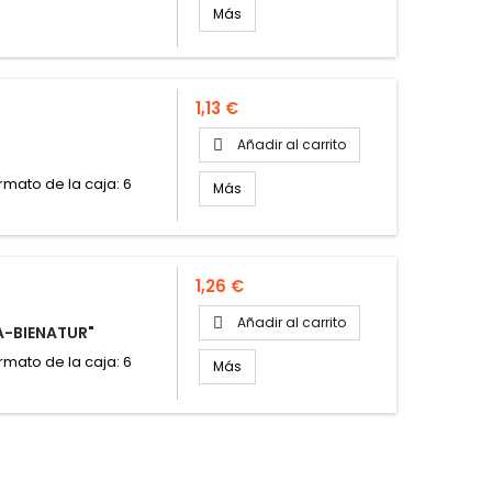
Más
Precio
1,13 €
Añadir al carrito

ormato de la caja: 6
Más
Precio
1,26 €
Añadir al carrito

A-BIENATUR"
ormato de la caja: 6
Más