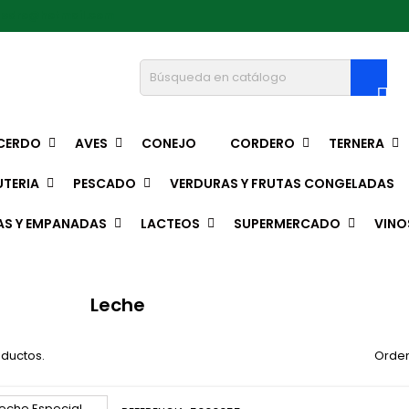
pedro@hotmail.com

CERDO
AVES
CONEJO
CORDERO
TERNERA
TERIA
PESCADO
VERDURAS Y FRUTAS CONGELADAS
AS Y EMPANADAS
LACTEOS
SUPERMERCADO
VINO
Leche
oductos.
Orden