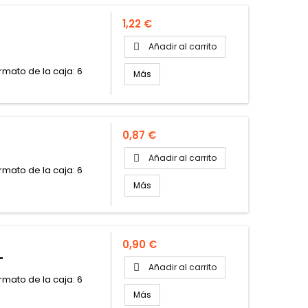
Precio
1,22 €
Añadir al carrito

ormato de la caja: 6
Más
Precio
0,87 €
Añadir al carrito

ormato de la caja: 6
Más
Precio
0,90 €
"
Añadir al carrito

ormato de la caja: 6
Más