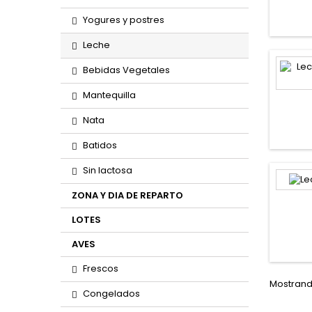
Yogures y postres
Leche
Bebidas Vegetales
Mantequilla
Nata
Batidos
Sin lactosa
ZONA Y DIA DE REPARTO
LOTES
AVES
Frescos
Mostrando
Congelados