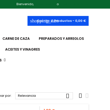
Bienvenido,
Iniciar sesión
o
Crear una cuenta
shopping_cart
Carrito:
0
Productos - 0,00 €
CARNE DE CAZA
PREPARADOS Y ARREGLOS
ACEITES Y VINAGRES
S



ar por:
Relevancia