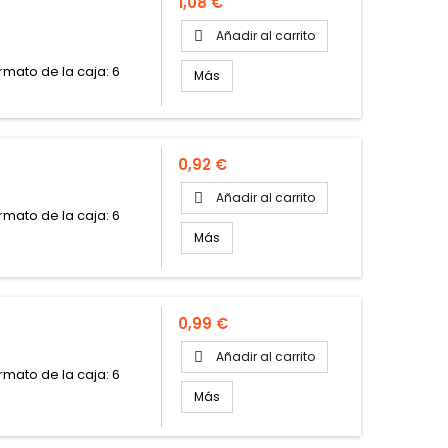
Precio
1,08 €
Añadir al carrito

ormato de la caja: 6
Más
Precio
0,92 €
Añadir al carrito

ormato de la caja: 6
Más
Precio
0,99 €
Añadir al carrito

ormato de la caja: 6
Más