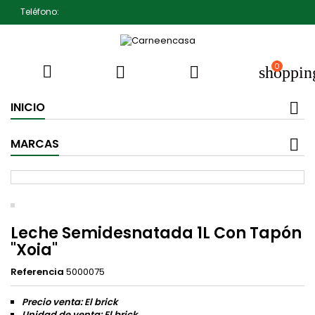
Teléfono:
607791930 Pedro Jiménez
0



shoppin
INICIO
MARCAS
Leche Semidesnatada 1L Con Tapón
"Xoia"
Referencia
5000075
Precio venta: El brick
Unidad de venta: El brick