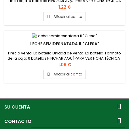
de la caja: 6 botellas PINCHAR AQUÍ PARA VER FICHA TÉCNICA
Precio
1,22 €
Añadir al carrito

LECHE SEMIDESNATADA 1L "CLESA"
Precio venta: La botella Unidad de venta: La botella Formato
de la caja: 6 botellas PINCHAR AQUÍ PARA VER FICHA TÉCNICA
Precio
1,09 €
Añadir al carrito


SU CUENTA

CONTACTO