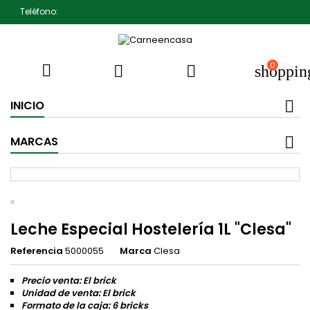
Teléfono:
607791930 Pedro Jiménez
0



shoppin
INICIO
MARCAS
Leche Especial Hostelería 1L "Clesa"
Referencia
5000055
Marca
Clesa
Precio venta: El brick
Unidad de venta: El brick
Formato de la caja: 6 bricks