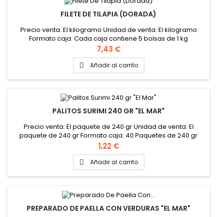
FILETE DE TILAPIA (DORADA)
Precio venta: El kilogramo Unidad de venta: El kilogramo
Formato caja: Cada caja contiene 5 bolsas de 1 kg
Precio
7,43 €
Añadir al carrito

PALITOS SURIMI 240 GR "EL MAR"
Precio venta: El paquete de 240 gr Unidad de venta: El
paquete de 240 gr Formato caja: 40 Paquetes de 240 gr
Cada paquete contiene 16 palitos Cada palito mide unos 8
Precio
1,22 €
centimetros y pesa unos 15 gr
Añadir al carrito

PREPARADO DE PAELLA CON VERDURAS "EL MAR"