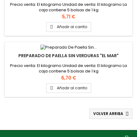
Precio venta: El kilogramo Unidad de venta: El kilogramo La
caja contiene 5 bolsas de 1 kg
Precio
5,71 €
Añadir al carrito

PREPARADO DE PAELLA SIN VERDURAS "EL MAR"
Precio venta: El kilogramo Unidad de venta: El kilogramo La
caja contiene 5 bolsas de 1 kg
Precio
6,70 €
Añadir al carrito

VOLVER ARRIBA
