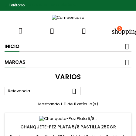
Teléfono:
607791930 Pedro Jiménez
0



shoppin
INICIO
MARCAS
VARIOS

Relevancia
Mostrando 1-11 de 11 artículo(s)
CHANQUETE-PEZ PLATA 5/8 PASTILLA 250GR