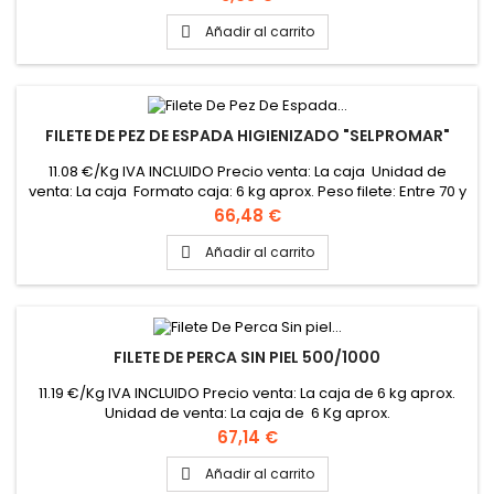
Añadir al carrito

FILETE DE PEZ DE ESPADA HIGIENIZADO "SELPROMAR"
11.08 €/Kg IVA INCLUIDO Precio venta: La caja Unidad de
venta: La caja Formato caja: 6 kg aprox. Peso filete: Entre 70 y
100gr aprox.
Precio
66,48 €
Añadir al carrito

FILETE DE PERCA SIN PIEL 500/1000
11.19 €/Kg IVA INCLUIDO Precio venta: La caja de 6 kg aprox.
Unidad de venta: La caja de 6 Kg aprox.
Precio
67,14 €
Añadir al carrito
