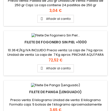
Precio venta: Pastilla de 250 gr Unidad De Venta: Pastilla de
250 gr Caja: La caja contiene 24 pastillas de 250 gr
Precio
3,04 €
Añadir al carrito

FILETE DE FOGONERO SIN PIEL +1000
10.36 €/Kg IVA INCLUIDO Precio venta: La caja de 7 kg aprox.
Unidad de venta: La caja de 7 Kg aprox. PINCHAR AQUÍ PARA
VER FICHA TÉCNICA
Precio
72,52 €
Añadir al carrito

FILETE DE PANGA (LENGUADO)
Precio venta: El kilogramo Unidad de venta: El kilogramo
Formato caja: 5 bolsas de 1 kilogramo aproximadamente
Precio
3,65 €