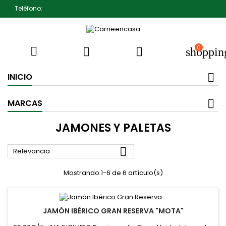
Teléfono:
607791930 Pedro Jiménez
0



shoppin
INICIO
MARCAS
JAMONES Y PALETAS

Relevancia
Mostrando 1-6 de 6 artículo(s)
JAMÓN IBÉRICO GRAN RESERVA "MOTA"