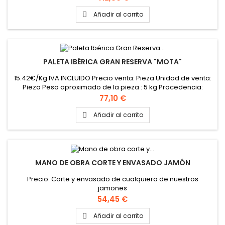
Añadir al carrito

PALETA IBÉRICA GRAN RESERVA "MOTA"
15.42€/Kg IVA INCLUIDO Precio venta: Pieza Unidad de venta:
Pieza Peso aproximado de la pieza : 5 kg Procedencia:
Cabeza la vaca (Extremadura)
Precio
77,10 €
Añadir al carrito

MANO DE OBRA CORTE Y ENVASADO JAMÓN
Precio: Corte y envasado de cualquiera de nuestros
jamones
Precio
54,45 €
Añadir al carrito
