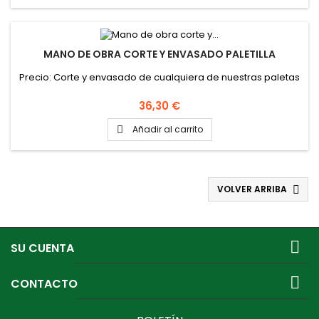
MANO DE OBRA CORTE Y ENVASADO PALETILLA
Precio: Corte y envasado de cualquiera de nuestras paletas
Precio
36,30 €
Añadir al carrito

VOLVER ARRIBA


SU CUENTA

CONTACTO