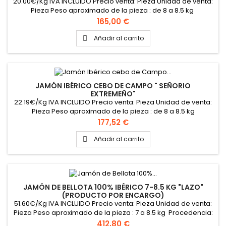
20.00€/Kg IVA INCLUIDO Precio venta: Pieza Unidad de venta:
Pieza Peso aproximado de la pieza : de 8 a 8.5 kg
Procedencia: Cabeza la vaca (Extremadura)
Precio
165,00 €
Añadir al carrito

JAMÓN IBÉRICO CEBO DE CAMPO " SEÑORIO
EXTREMEÑO"
22.19€/Kg IVA INCLUIDO Precio venta: Pieza Unidad de venta:
Pieza Peso aproximado de la pieza : de 8 a 8.5 kg
Procedencia: Fuentes de León (Extremadura)
Precio
177,52 €
Añadir al carrito

JAMÓN DE BELLOTA 100% IBÉRICO 7-8.5 KG "LAZO"
(PRODUCTO POR ENCARGO)
51.60€/Kg IVA INCLUIDO Precio venta: Pieza Unidad de venta:
Pieza Peso aproximado de la pieza : 7 a 8.5 kg Procedencia:
Huelva
Precio
412,80 €