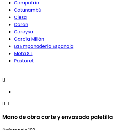
Campofrío
Catunambú
Clesa
Coren
Coreysa
García Millän
La Empanadería Española
Mota S.L
Pastoret



Mano de obra corte y envasado paletilla