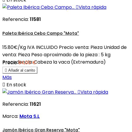

Vista rápida
Referencia:
11581
Paleta Ibérica Cebo Campo "Mota"
15.80€/Kg IVA INCLUIDO Precio venta: Pieza Unidad de
venta: Pieza Peso aproximado de la pieza : 5 kg
Procedencia: Cabeza la vaca (Extremadura)
Precio
94,00 €

Añadir al carrito
Más

En stock

Vista rápida
Referencia:
11621
Marca:
Mota S.L
Jamón Ibérico Gran Reserva "Mota"