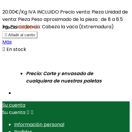
20.00€/Kg IVA INCLUIDO Precio venta: Pieza Unidad de
venta: Pieza Peso aproximado de la pieza : de 8 a 8.5
kg Procedencia: Cabeza la vaca (Extremadura)
Precio
165,00 €

Añadir al carrito
Más

En stock
Precio: Corte y envasado de
cualquiera de nuestras paletas
Su cuenta
Su cuenta


Información personal
Pedidos