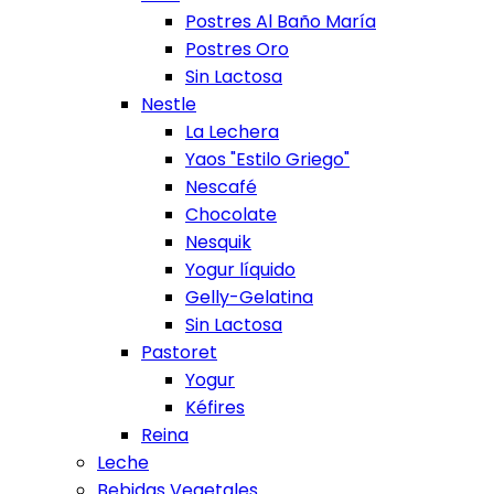
Postres Al Baño María
Postres Oro
Sin Lactosa
Nestle
La Lechera
Yaos "Estilo Griego"
Nescafé
Chocolate
Nesquik
Yogur líquido
Gelly-Gelatina
Sin Lactosa
Pastoret
Yogur
Kéfires
Reina
Leche
Bebidas Vegetales