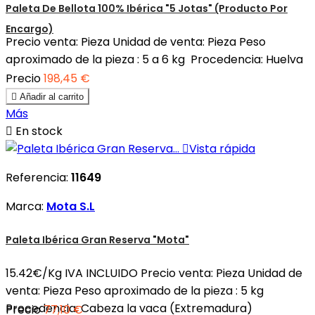
Paleta De Bellota 100% Ibérica "5 Jotas" (Producto Por
Encargo)
Precio venta: Pieza Unidad de venta: Pieza Peso
aproximado de la pieza : 5 a 6 kg Procedencia: Huelva
Precio
198,45 €

Añadir al carrito
Más

En stock

Vista rápida
Referencia:
11649
Marca:
Mota S.L
Paleta Ibérica Gran Reserva "Mota"
15.42€/Kg IVA INCLUIDO Precio venta: Pieza Unidad de
venta: Pieza Peso aproximado de la pieza : 5 kg
Procedencia: Cabeza la vaca (Extremadura)
Precio
77,10 €