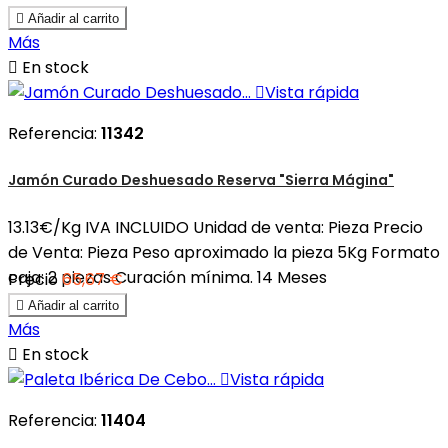

Añadir al carrito
Más

En stock

Vista rápida
Referencia:
11342
Jamón Curado Deshuesado Reserva "Sierra Mágina"
13.13€/Kg IVA INCLUIDO Unidad de venta: Pieza Precio
de Venta: Pieza Peso aproximado la pieza 5Kg Formato
caja: 2 piezas Curación mínima. 14 Meses
Precio
65,67 €

Añadir al carrito
Más

En stock

Vista rápida
Referencia:
11404