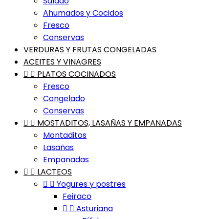
Salado
Ahumados y Cocidos
Fresco
Conservas
VERDURAS Y FRUTAS CONGELADAS
ACEITES Y VINAGRES


PLATOS COCINADOS
Fresco
Congelado
Conservas


MOSTADITOS, LASAÑAS Y EMPANADAS
Montaditos
Lasañas
Empanadas


LACTEOS


Yogures y postres
Feiraco


Asturiana