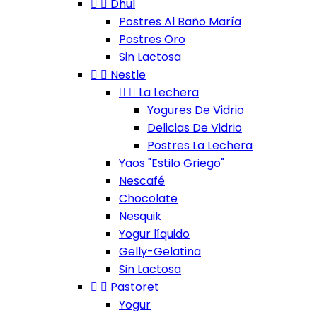


Dhul
Postres Al Baño María
Postres Oro
Sin Lactosa


Nestle


La Lechera
Yogures De Vidrio
Delicias De Vidrio
Postres La Lechera
Yaos "Estilo Griego"
Nescafé
Chocolate
Nesquik
Yogur líquido
Gelly-Gelatina
Sin Lactosa


Pastoret
Yogur