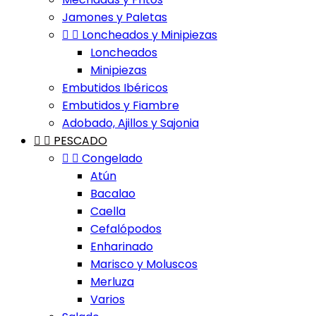
Jamones y Paletas


Loncheados y Minipiezas
Loncheados
Minipiezas
Embutidos Ibéricos
Embutidos y Fiambre
Adobado, Ajillos y Sajonia


PESCADO


Congelado
Atún
Bacalao
Caella
Cefalópodos
Enharinado
Marisco y Moluscos
Merluza
Varios