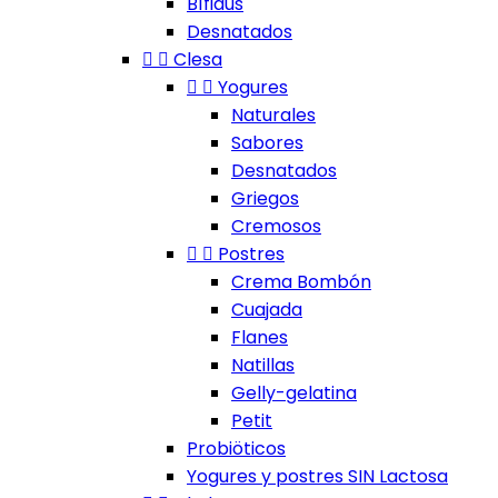
Bífidus
Desnatados


Clesa


Yogures
Naturales
Sabores
Desnatados
Griegos
Cremosos


Postres
Crema Bombón
Cuajada
Flanes
Natillas
Gelly-gelatina
Petit
Probiöticos
Yogures y postres SIN Lactosa