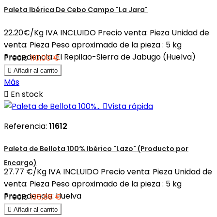
Paleta Ibérica De Cebo Campo "La Jara"
22.20€/Kg IVA INCLUIDO Precio venta: Pieza Unidad de
venta: Pieza Peso aproximado de la pieza : 5 kg
Procedencia: El Repilao-Sierra de Jabugo (Huelva)
Precio
110,00 €

Añadir al carrito
Más

En stock

Vista rápida
Referencia:
11612
Paleta de Bellota 100% Ibérico "Lazo" (Producto por
Encargo)
27.77 €/Kg IVA INCLUIDO Precio venta: Pieza Unidad de
venta: Pieza Peso aproximado de la pieza : 5 kg
Procedencia: Huelva
Precio
138,88 €

Añadir al carrito