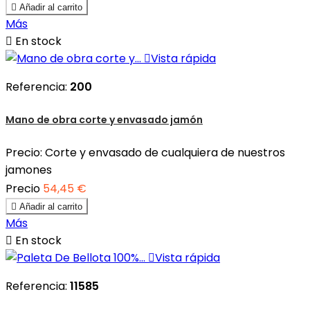

Añadir al carrito
Más

En stock

Vista rápida
Referencia:
200
Mano de obra corte y envasado jamón
Precio: Corte y envasado de cualquiera de nuestros
jamones
Precio
54,45 €

Añadir al carrito
Más

En stock

Vista rápida
Referencia:
11585