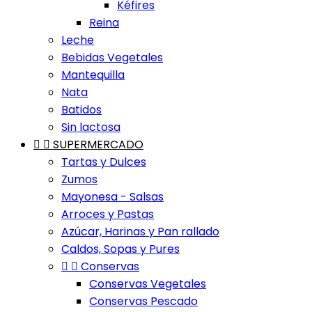
Kéfires
Reina
Leche
Bebidas Vegetales
Mantequilla
Nata
Batidos
Sin lactosa


SUPERMERCADO
Tartas y Dulces
Zumos
Mayonesa - Salsas
Arroces y Pastas
Azúcar, Harinas y Pan rallado
Caldos, Sopas y Pures


Conservas
Conservas Vegetales
Conservas Pescado