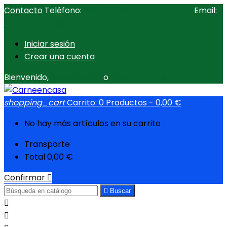
Contacto
Teléfono:
607791930 Pedro Jiménez
Email:
jimenepedro@hotmail.com
Iniciar sesión
Crear una cuenta
Bienvenido,
Iniciar sesión
o
Crear una cuenta
shopping_cart
Carrito:
0
Productos - 0,00 €
No hay más artículos en su carrito
Transporte
Total
0,00 €
Confirmar


Buscar

