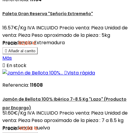
Paleta Gran Reserva "Señorío Extremeño"
16.57€/Kg IVA INCLUIDO Precio venta: Pieza Unidad de
venta: Pieza Peso aproximado de la pieza : 5kg
Procedencia: Extremadura
Precio
82,85 €

Añadir al carrito
Más

En stock

Vista rápida
Referencia:
11608
Jamón de Bellota 100% Ibérico 7-8.5 Kg "Lazo" (Producto
por Encargo)
51.60€/Kg IVA INCLUIDO Precio venta: Pieza Unidad de
venta: Pieza Peso aproximado de la pieza : 7 a 8.5 kg
Procedencia: Huelva
Precio
412,80 €