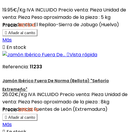
19.95€/Kg IVA INCLUIDO Precio venta: Pieza Unidad de
venta: Pieza Peso aproximado de la pieza : 5 kg
Procedencia: El Repilao-Sierra de Jabugo (Huelva)
Precio
99,75 €

Añadir al carrito
Más

En stock

Vista rápida
Referencia:
11233
Jamón Ibérico Fuera De Norma (Bellota) "Señorío
Extremeño"
26.02€/Kg IVA INCLUIDO Precio venta: Pieza Unidad de
venta: Pieza Peso aproximado de la pieza : 8kg
Procedencia: Fuentes de León (Extremadura)
Precio
208,20 €

Añadir al carrito
Más

En stock