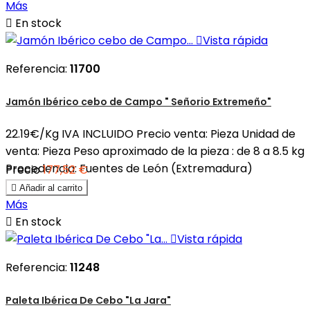
Más

En stock

Vista rápida
Referencia:
11700
Jamón Ibérico cebo de Campo " Señorio Extremeño"
22.19€/Kg IVA INCLUIDO Precio venta: Pieza Unidad de
venta: Pieza Peso aproximado de la pieza : de 8 a 8.5 kg
Procedencia: Fuentes de León (Extremadura)
Precio
177,52 €

Añadir al carrito
Más

En stock

Vista rápida
Referencia:
11248
Paleta Ibérica De Cebo "La Jara"