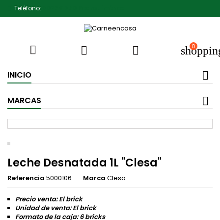
Teléfono:
607791930 Pedro Jiménez
0



shoppin
INICIO
MARCAS
Leche Desnatada 1L "Clesa"
Referencia
5000106
Marca
Clesa
Precio venta: El brick
Unidad de venta: El brick
Formato de la caja: 6 bricks