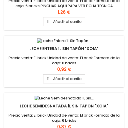
Precio venta: El brick Unidad de venta: El brick Formato de la
caja: 6 bricks PINCHAR AQUÍ PARA VER FICHA TÉCNICA
Precio
1,26 €
Añadir al carrito

LECHE ENTERA 1L SIN TAPÓN "XOIA"
Precio venta: El brick Unidad de venta: El brick Formato de la
caja: 6 bricks
Precio
0,92 €
Añadir al carrito

LECHE SEMIDESNATADA 1L SIN TAPÓN "XOIA"
Precio venta: El brick Unidad de venta: El brick Formato de la
caja: 6 bricks
Precio
0,87 €