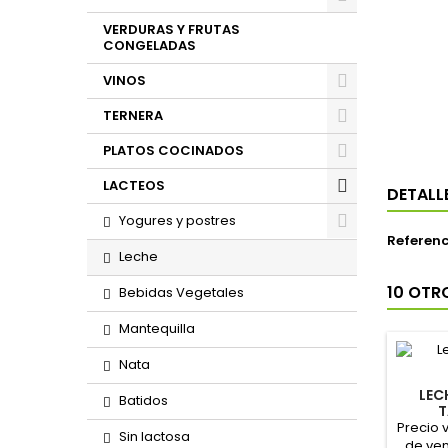
VERDURAS Y FRUTAS
CONGELADAS
VINOS
TERNERA
PLATOS COCINADOS
LACTEOS
DETALL
Yogures y postres
Referenc
Leche
10 OTR
Bebidas Vegetales
Mantequilla
Nata
LEC
Batidos
T
Precio v
Sin lactosa
de ven