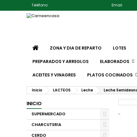
Teléfono:
607791930 Pedro Jiménez
Email:
jimen
ZONA Y DIA DE REPARTO
LOTES
PREPARADOS Y ARREGLOS
ELABORADOS
ACEITES Y VINAGRES
PLATOS COCINADOS
Inicio
LACTEOS
Leche
Leche Semidesna
INICIO
SUPERMERCADO
CHARCUTERIA
CERDO