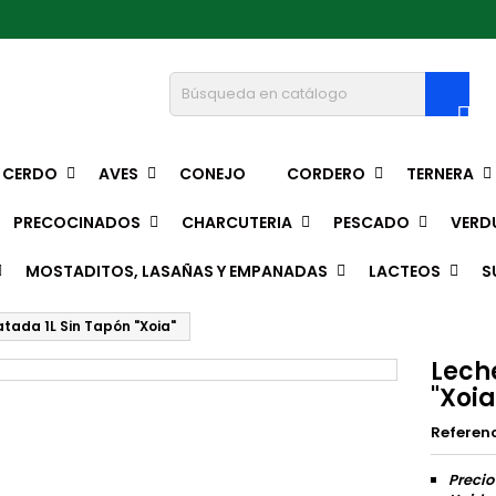
epedro@hotmail.com

CERDO
AVES
CONEJO
CORDERO
TERNERA
PRECOCINADOS
CHARCUTERIA
PESCADO
VERD
MOSTADITOS, LASAÑAS Y EMPANADAS
LACTEOS
S
tada 1L Sin Tapón "Xoia"
Lech
"Xoia
Referen
Precio