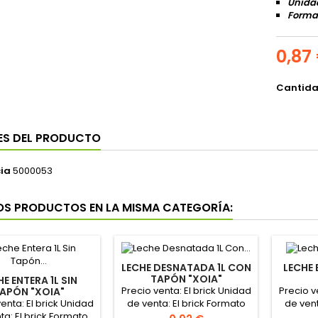
Unidad
Format
0,87
Cantid
ES DEL PRODUCTO
ia
5000053
OS PRODUCTOS EN LA MISMA CATEGORÍA:
LECHE DESNATADA 1L CON
LECHE 
TAPÓN "XOIA"
HE ENTERA 1L SIN
Precio venta: El brick Unidad
Precio v
APÓN "XOIA"
enta: El brick Unidad
de venta: El brick Formato
de vent
ta: El brick Formato
de la caja: 6 bricks
de la ca