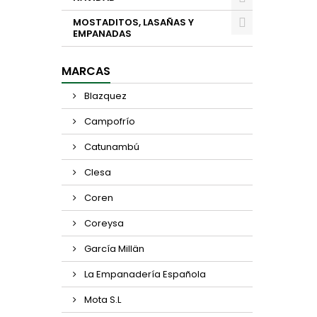
MOSTADITOS, LASAÑAS Y
EMPANADAS
MARCAS
Blazquez
Campofrío
Catunambú
Clesa
Coren
Coreysa
García Millän
La Empanadería Española
Mota S.L