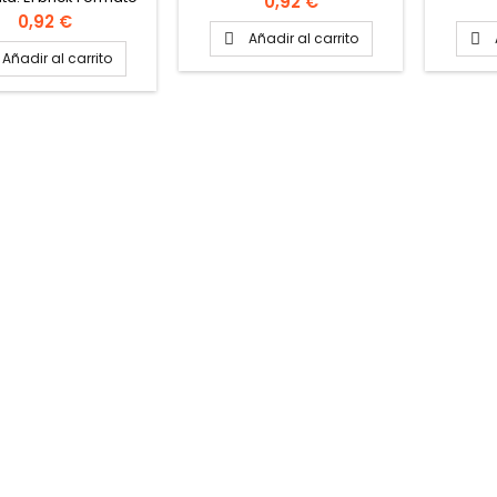
Precio
0,92 €
la caja: 6 bricks
AQUÍ
Precio
0,92 €
Añadir al carrito


Añadir al carrito