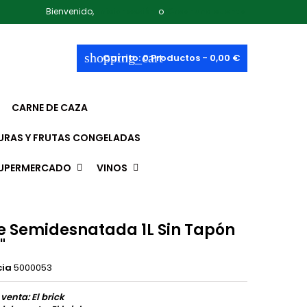
Bienvenido,
Iniciar sesión
o
Crear una cuenta
shopping_cart
Carrito:
0
Productos - 0,00 €
CARNE DE CAZA
URAS Y FRUTAS CONGELADAS
UPERMERCADO
VINOS
e Semidesnatada 1L Sin Tapón
"
cia
5000053
 venta: El brick