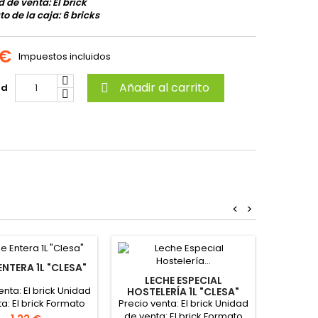
 de venta: El brick
o de la caja: 6 bricks
 €
Impuestos incluidos
Añadir al carrito
ad

<
>
ENTERA 1L "CLESA"
LECHE ESPECIAL
LECHE
enta: El brick Unidad
HOSTELERÍA 1L "CLESA"
Precio venta: El brick Unidad
Precio ve
a: El brick Formato
de venta: El brick Formato
de venta
ja: 6 bricks PINCHAR