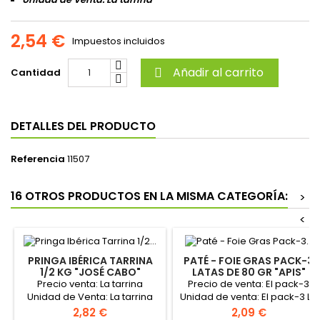
2,54 €
Impuestos incluidos
Añadir al carrito
Cantidad

DETALLES DEL PRODUCTO
Referencia
11507
16 OTROS PRODUCTOS EN LA MISMA CATEGORÍA:
>
<
PRINGA IBÉRICA TARRINA
PATÉ - FOIE GRAS PACK-3
1/2 KG "JOSÉ CABO"
LATAS DE 80 GR "APIS"
Precio venta: La tarrina
Precio de venta: El pack-3
Unidad de Venta: La tarrina
Unidad de venta: El pack-3 La
caja contiene 12 pack-3
Precio
Precio
2,82 €
2,09 €