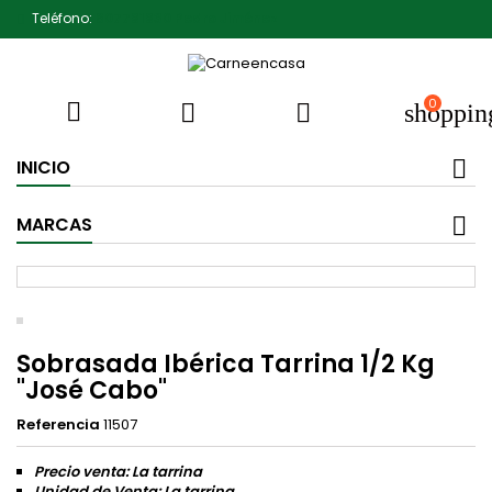
Teléfono:
607791930 Pedro Jiménez
0



shoppin
INICIO
MARCAS
Sobrasada Ibérica Tarrina 1/2 Kg
"José Cabo"
Referencia
11507
Precio venta: La tarrina
Unidad de Venta: La tarrina