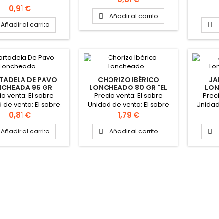
gr Formato caja: 12
de 65 
Precio
0,91 €
Sobres
Añadir al carrito

Añadir al carrito

ADELA DE PAVO
CHORIZO IBÉRICO
JA
NCHEADA 95 GR
LONCHEADO 80 GR "EL
LON
CAMPOFRIO"
LUJO"
"
io venta: El sobre
Precio venta: El sobre
Preci
 de venta: El sobre
Unidad de venta: El sobre
Unidad
gr Formato caja: 12
de 80 gr Formato caja: 20
de 75 g
Precio
Precio
0,81 €
1,79 €
Sobres
Sobres PINCHAR AQUÍ PARA
VER FICHA TÉCNICA
Añadir al carrito
Añadir al carrito

