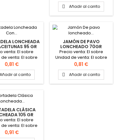
Añadir al carrito

DELA LONCHEADA
JAMÓN DE PAVO
CEITUNAS 95 GR
LONCHEADO 70GR
CAMPOFRIO"
"CAMPOFRIO"
o venta: El sobre
Precio venta: El sobre
 de venta: El sobre
Unidad de venta: El sobre
gr Formato caja: 12
de 70gr Caja de 14 Sobres
Precio
Precio
0,81 €
0,81 €
Sobres
Añadir al carrito
Añadir al carrito

ADELA CLÁSICA
CHEADA 105 GR
CAMPOFRIO"
o venta: El sobre
 de venta: El sobre
gr Formato caja: 12
Precio
0,91 €
Sobres