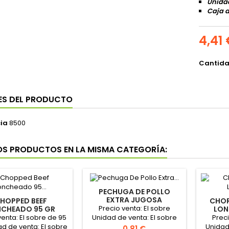
Unidad
Caja d
4,41
Cantid
ES DEL PRODUCTO
ia
8500
OS PRODUCTOS EN LA MISMA CATEGORÍA:
PECHUGA DE POLLO
EXTRA JUGOSA
HOPPED BEEF
CHOR
LONCHEADA 80GR
Precio venta: El sobre
CHEADO 95 GR
LON
"CAMPOFRIO"
CAMPOFRIO"
venta: El sobre de 95
Preci
Unidad de venta: El sobre
ad de venta: El sobre
Unidad
de 80gr Caja de 18 Sobres
Precio
0,81 €