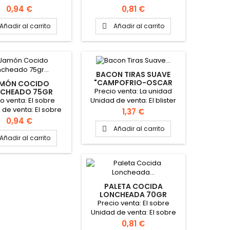
gr Formato caja: 17
40 gr Formato caja: 18
Precio
Precio
0,94 €
0,81 €
Sobres
Sobres
Añadir al carrito
Añadir al carrito

BACON TIRAS SUAVE
"CAMPOFRIO-OSCAR
MÓN COCIDO
MAYER"
Precio venta: La unidad
CHEADO 75GR
CAMPOFRIO"
o venta: El sobre
Unidad de venta: El blister
 de venta: El sobre
de 130 gr Caja de 14
Precio
1,37 €
r Caja de 18 Sobres
unidades
Precio
0,94 €
Añadir al carrito

Añadir al carrito
PALETA COCIDA
LONCHEADA 70GR
"CAMOPOFRIO"
Precio venta: El sobre
Unidad de venta: El sobre
de 70 gr Caja de 14 Sobres
Precio
0,81 €