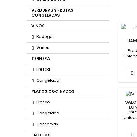
VERDURAS Y FRUTAS
CONGELADAS
VINOS
Bodega
JAM
Varios
4
Prec
Unidad
TERNERA
de 45 g
Fresca

Congelada
PLATOS COCINADOS
SALC
Fresco
LON
Prec
Congelado
Unidad
de 65 g
Conservas

LACTEOS