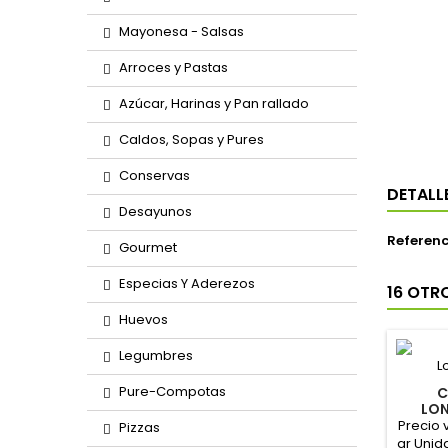
Mayonesa - Salsas
Arroces y Pastas
Azúcar, Harinas y Pan rallado
Caldos, Sopas y Pures
Conservas
DETALL
Desayunos
Referenc
Gourmet
Especias Y Aderezos
16 OTR
Huevos
Legumbres
Pure-Compotas
C
LON
"
Precio 
Pizzas
gr Unid