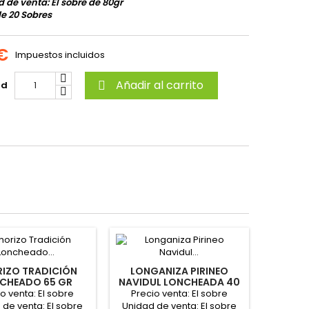
 de venta: El sobre de 80gr
e 20 Sobres
 €
Impuestos incluidos
Añadir al carrito
ad

IZO TRADICIÓN
LONGANIZA PIRINEO
CHEADO 65 GR
NAVIDUL LONCHEADA 40
"REVILLA"
GR "CAMPOFRIO"
o venta: El sobre
Precio venta: El sobre
 de venta: El sobre
Unidad de venta: El sobre