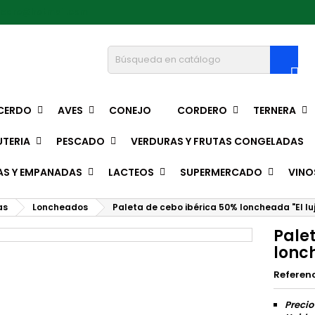
pedro@hotmail.com

CERDO
AVES
CONEJO
CORDERO
TERNERA
TERIA
PESCADO
VERDURAS Y FRUTAS CONGELADAS
AS Y EMPANADAS
LACTEOS
SUPERMERCADO
VINO
as
Loncheados
Paleta de cebo ibérica 50% loncheada "El lu
Pale
lonch
Referen
Precio