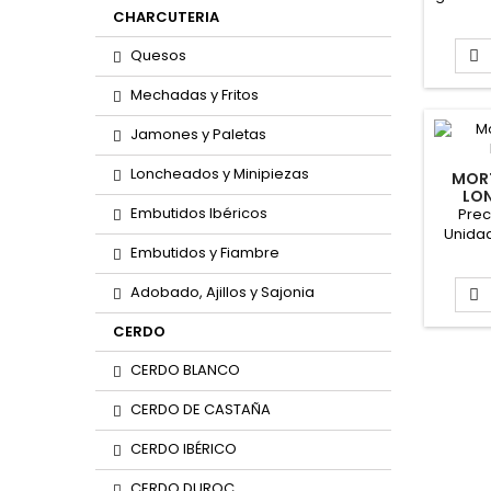
de 95 
CHARCUTERIA
Quesos

Mechadas y Fritos
Jamones y Paletas
Loncheados y Minipiezas
MORT
LO
Embutidos Ibéricos
"
Prec
Unidad
Embutidos y Fiambre
de 95 
Adobado, Ajillos y Sajonia

CERDO
CERDO BLANCO
CERDO DE CASTAÑA
CERDO IBÉRICO
CERDO DUROC