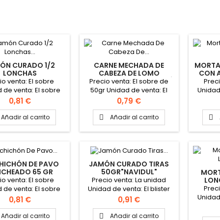
ÓN CURADO 1/2
CARNE MECHADA DE
MORTA
LONCHAS
CABEZA DE LOMO
CON A
5GR"NAVIDUL"
LONCHEADA 50GR "JOSÉ
"
io venta: El sobre
Precio venta: El sobre de
Preci
CABO"
 de venta: El sobre
50gr Unidad de venta: El
Unidad
r Caja de 32 Sobres
sobre de 50gr Formato de
de 95 
Precio
Precio
0,81 €
0,79 €
la caja: 20 sobres
Añadir al carrito
Añadir al carrito


HICHÓN DE PAVO
JAMÓN CURADO TIRAS
CHEADO 65 GR
50GR"NAVIDUL"
MORT
"REVILLA"
io venta: El sobre
Precio venta: La unidad
LON
"
Preci
 de venta: El sobre
Unidad de venta: El blister
Unidad
r Caja de 20 Sobres
de 50gr Caja de 16
Precio
Precio
0,81 €
0,91 €
de 105 
unidades
Añadir al carrito
Añadir al carrito
