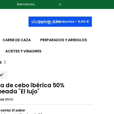
Bienvenido,
Iniciar sesión
o
Crear una cuenta
shopping_cart
Carrito:
0
Productos - 0,00 €
CARNE DE CAZA
PREPARADOS Y ARREGLOS
ACEITES Y VINAGRES
S
jo"
ta de cebo ibérica 50%
eada "El lujo"
cia
8500
 venta: El sobre