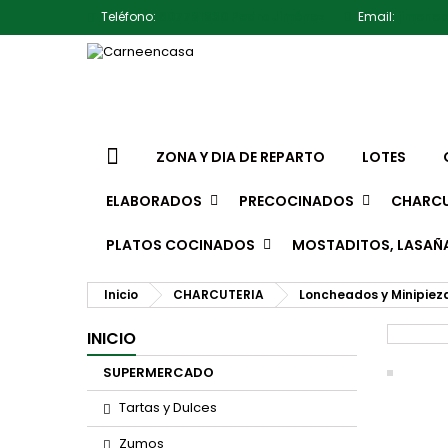
Teléfono:
607791930 Pedro Jiménez
Email:
jimene
ZONA Y DIA DE REPARTO
LOTES
ELABORADOS
PRECOCINADOS
CHARCU
PLATOS COCINADOS
MOSTADITOS, LASAÑ
Inicio
CHARCUTERIA
Loncheados y Minipiez
INICIO
SUPERMERCADO
Tartas y Dulces
Zumos