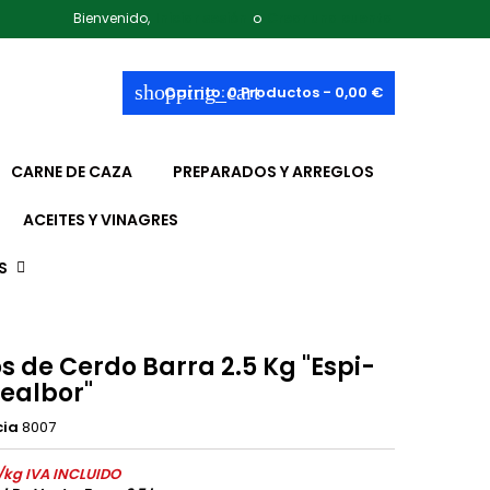
Bienvenido,
Iniciar sesión
o
Crear una cuenta
shopping_cart
Carrito:
0
Productos - 0,00 €
CARNE DE CAZA
PREPARADOS Y ARREGLOS
ACEITES Y VINAGRES
S
s de Cerdo Barra 2.5 Kg "Espi-
ealbor"
cia
8007
/kg IVA INCLUIDO