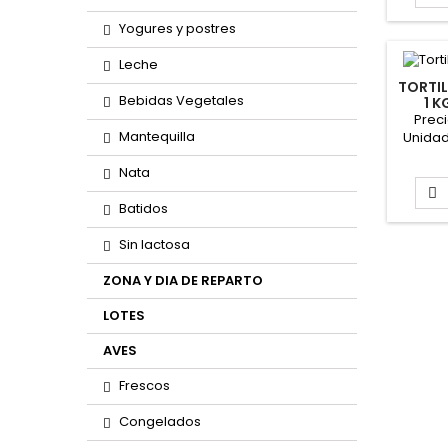
Yogures y postres
Leche
TORTIL
Bebidas Vegetales
1 K
Preci
Mantequilla
Unidad 
Nata

Batidos
Sin lactosa
ZONA Y DIA DE REPARTO
LOTES
AVES
Frescos
Congelados