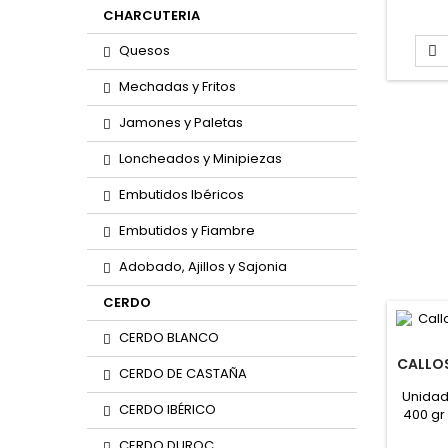
CHARCUTERIA
Quesos

Mechadas y Fritos
Jamones y Paletas
Loncheados y Minipiezas
Embutidos Ibéricos
Embutidos y Fiambre
Adobado, Ajillos y Sajonia
CERDO
CERDO BLANCO
CALLOS
CERDO DE CASTAÑA
"
Unidad
CERDO IBÉRICO
400 gr
de 400
CERDO DUROC