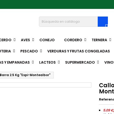
pedro@hotmail.com

CERDO
AVES
CONEJO
CORDERO
TERNERA
TERIA
PESCADO
VERDURAS Y FRUTAS CONGELADAS
AS Y EMPANADAS
LACTEOS
SUPERMERCADO
VINO
Barra 2.5 Kg "Espi-Montealbor"
Callo
Mont
Referen
5.09 €