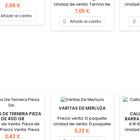
Unidad de venta: Tarrina de
Unidad 
de 500grs
Precio
2,99 €
Kilogramo
Form
Precio
7,05 €
tarrina
Añadir al carrito
VER
Añadir al carrito


VARITAS DE MERLUZA
 DE TERNERA PIEZA
CALL
Precio venta: El paquete
DE 400 GR
BARRA
MONTEALBOR"
 de Venta: Pieza de
8.81 
Unidad de venta: El paquete
 Precio Venta: Pieza
Unidad 
Peso del paquete: 250 gr
Precio
5,23 €
 gr Formato caja: 12
2.5 Kg 
varitas por paquete: 24
Precio
2,42 €