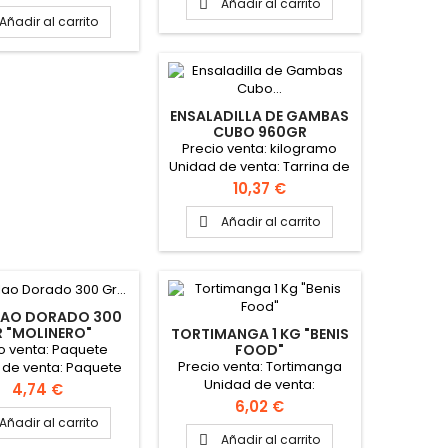
 Kg Formato caja: 8
Añadir al carrito

Barras
Añadir al carrito
ENSALADILLA DE GAMBAS
CUBO 960GR
Precio venta: kilogramo
Unidad de venta: Tarrina de
Kilogramo
Precio
10,37 €
Añadir al carrito

AO DORADO 300
 "MOLINERO"
TORTIMANGA 1 KG "BENIS
o venta: Paquete
FOOD"
Precio venta: Tortimanga
 de venta: Paquete
Unidad de venta:
 caja: 12 paquetes
Precio
4,74 €
Tortimanga Formato caja. 6
Precio
6,02 €
Tortimanga PINCHAR AQUI
Añadir al carrito
PARA VER FICHA TÉCNICA
Añadir al carrito
