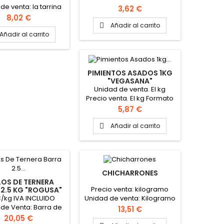
de venta: la tarrina
Formato caja: 4 botellas
Precio
3,62 €
ato de la caja: 4
Precio
8,02 €
s PINCHAR AQUÍ PARA
Añadir al carrito

 FICHA TÉCNICA
Añadir al carrito
PIMIENTOS ASADOS 1KG
"VEGASANA"
Unidad de venta. El kg
Precio venta. El kg Formato
caja. 8 kg
Precio
5,87 €
Añadir al carrito

CHICHARRONES
OS DE TERNERA
Precio venta: kilogramo
 2.5 KG "ROGUSA"
€/kg IVA INCLUIDO
Unidad de venta: Kilogramo
de Venta: Barra de
Precio
13,51 €
Precio Venta: Barra
Precio
20,05 €