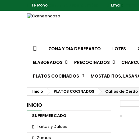
Teléfono:
607791930 Pedro Jiménez
Email:
jimene
ZONA Y DIA DE REPARTO
LOTES
ELABORADOS
PRECOCINADOS
CHARCU
PLATOS COCINADOS
MOSTADITOS, LASAÑ
Inicio
PLATOS COCINADOS
Callos de Cerdo 
INICIO
SUPERMERCADO
Tartas y Dulces
Zumos