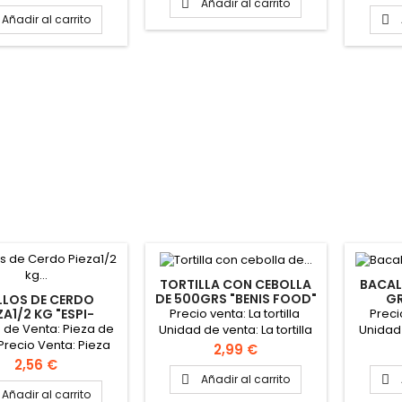
piezas
de 2.5
unidades
Añadir al carrito

aproximadamente Peso de
Añadir al carrito

la caja: 6 kg
TORTILLA CON CEBOLLA
BACAL
DE 500GRS "BENIS FOOD"
GR
LLOS DE CERDO
Precio venta: La tortilla
Preci
ZA1/2 KG "ESPI-
ONTEALBOR"
 de Venta: Pieza de
Unidad de venta: La tortilla
Unidad
 Precio Venta: Pieza
de 500grs
Formato
Precio
2,99 €
 kg Formato caja: 12
Precio
2,56 €
unidades
Añadir al carrito


Añadir al carrito