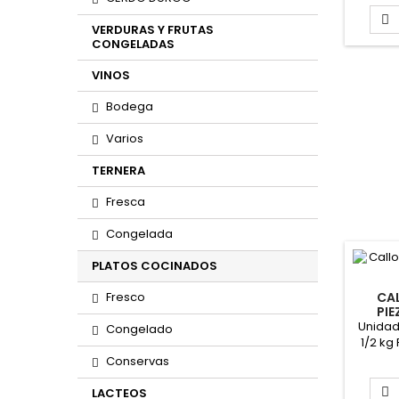

VERDURAS Y FRUTAS
CONGELADAS
VINOS
Bodega
Varios
TERNERA
Fresca
Congelada
PLATOS COCINADOS
Fresco
CA
PIE
M
Unidad
Congelado
1/2 kg
de 1/2
Conservas
LACTEOS
