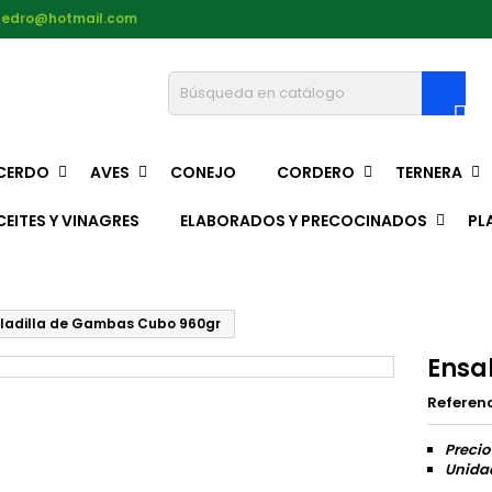
pedro@hotmail.com

CERDO
AVES
CONEJO
CORDERO
TERNERA
CEITES Y VINAGRES
ELABORADOS Y PRECOCINADOS
PL
ladilla de Gambas Cubo 960gr
Ensa
Referen
Precio
Unidad