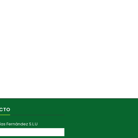
CTO
ías Fernández S.L.U
ranza Aérea, 41011 Sevilla