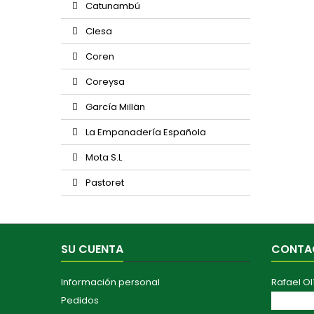
Catunambú
Clesa
Coren
Coreysa
García Millän
La Empanadería Española
Mota S.L
Pastoret
SU CUENTA
CONTA
Información personal
Rafael Ol
Pedidos
Av. Maest