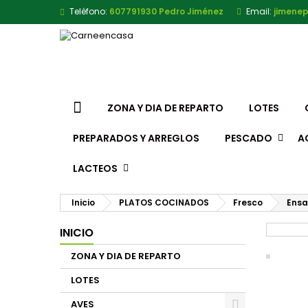
Teléfono:
607791930 Pedro Jiménez
Email:
jimene
ZONA Y DIA DE REPARTO
LOTES
PREPARADOS Y ARREGLOS
PESCADO
A
LACTEOS
Inicio
PLATOS COCINADOS
Fresco
Ensa
INICIO
ZONA Y DIA DE REPARTO
LOTES
AVES