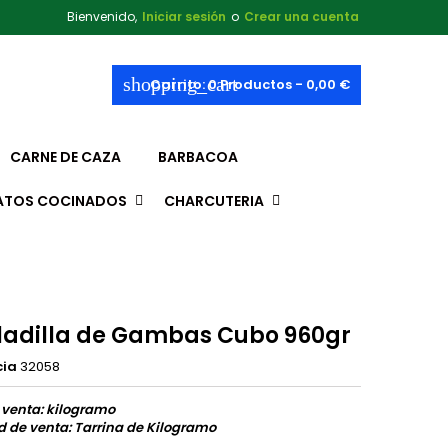
Bienvenido,
Iniciar sesión
o
Crear una cuenta
shopping_cart
Carrito:
0
Productos - 0,00 €
CARNE DE CAZA
BARBACOA
ATOS COCINADOS
CHARCUTERIA
ladilla de Gambas Cubo 960gr
cia
32058
 venta: kilogramo
 de venta: Tarrina de Kilogramo