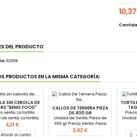
10,37
Cantid
ES DEL PRODUCTO
ia
32058
OS PRODUCTOS EN LA MISMA CATEGORÍA:
LA SIN CEBOLLA DE
TORTIL
RS "BENIS FOOD"
1 K
CALLOS DE TERNERA PIEZA
o venta: La tortilla
Precio
DE 400 GR
"MONTEALBOR"
Unidad de Venta: Pieza de
de venta: La tortilla
Unidad d
400 gr Precio Venta: Pieza
de 500grs
Precio
3,21 €
de 400 gr Formato caja: 12
Precio
2,42 €
piezas
Añadir al carrito
