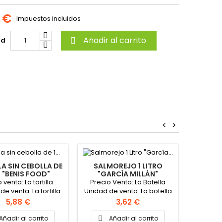
 €
Impuestos incluidos
Añadir al carrito
ad

<
>
LA SIN CEBOLLA DE
SALMOREJO 1 LITRO
CH
G "BENIS FOOD"
"GARCÍA MILLÁN"
 venta: La tortilla
Precio Venta: La Botella
Precio
e venta: La tortilla
Unidad de venta: La botella
Unidad d
de 1 kg
Formato caja: 4 botellas
Precio
Precio
5,88 €
3,62 €
Añadir al carrito
Añadir al carrito
A

