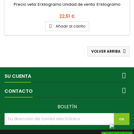
Precio veta: El kilogramo Unidad de venta: El kilogramo
Precio
22,51 €
Añadir al carrito

VOLVER ARRIBA


SU CUENTA

CONTACTO
BOLETÍN