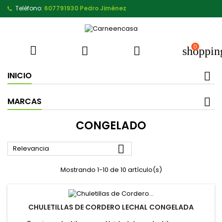
Teléfono:
607791930 Pedro Jiménez
0



shoppin
INICIO
MARCAS
CONGELADO

Relevancia
Mostrando 1-10 de 10 artículo(s)
CHULETILLAS DE CORDERO LECHAL CONGELADA