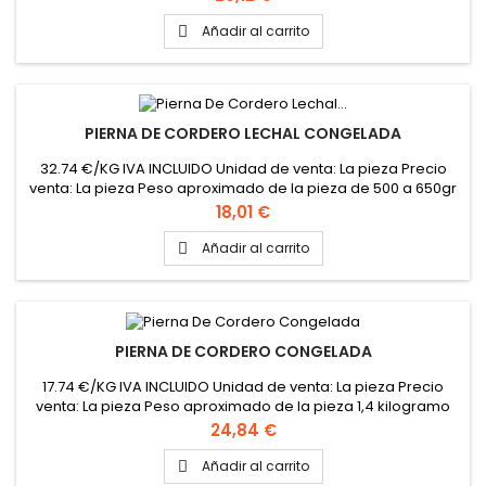
Añadir al carrito

PIERNA DE CORDERO LECHAL CONGELADA
32.74 €/KG IVA INCLUIDO Unidad de venta: La pieza Precio
venta: La pieza Peso aproximado de la pieza de 500 a 650gr
Precio
18,01 €
Añadir al carrito

PIERNA DE CORDERO CONGELADA
17.74 €/KG IVA INCLUIDO Unidad de venta: La pieza Precio
venta: La pieza Peso aproximado de la pieza 1,4 kilogramo
Precio
24,84 €
Añadir al carrito
