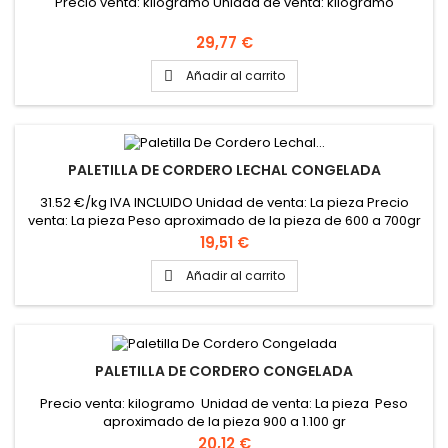
Precio venta: kilogramo Unidad de venta: kilogramo
Precio
29,77 €
Añadir al carrito

PALETILLA DE CORDERO LECHAL CONGELADA
31.52 €/kg IVA INCLUIDO Unidad de venta: La pieza Precio
venta: La pieza Peso aproximado de la pieza de 600 a 700gr
Precio
19,51 €
Añadir al carrito

PALETILLA DE CORDERO CONGELADA
Precio venta: kilogramo Unidad de venta: La pieza Peso
aproximado de la pieza 900 a 1.100 gr
Precio
20,12 €