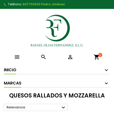
Teléfono:
607791930 Pedro Jiménez
0



shopping_cart
INICIO
MARCAS
QUESOS RALLADOS Y MOZZARELLA

Relevancia