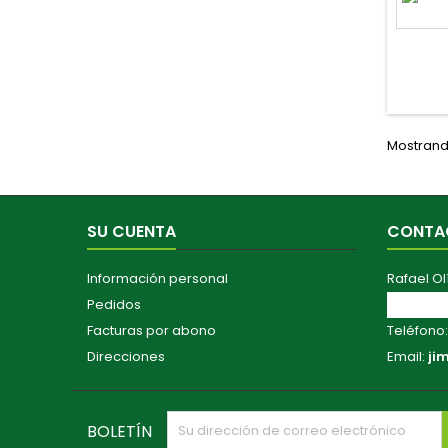
Mostrando
SU CUENTA
CONTA
Información personal
Rafael Ol
Pedidos
Av. Maest
Facturas por abono
Teléfono
Direcciones
Email:
ji
BOLETÍN