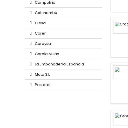
Campofrío
Catunambú
Clesa
Coren
Coreysa
García Millän
La Empanadería Española
Mota S.L
Pastoret