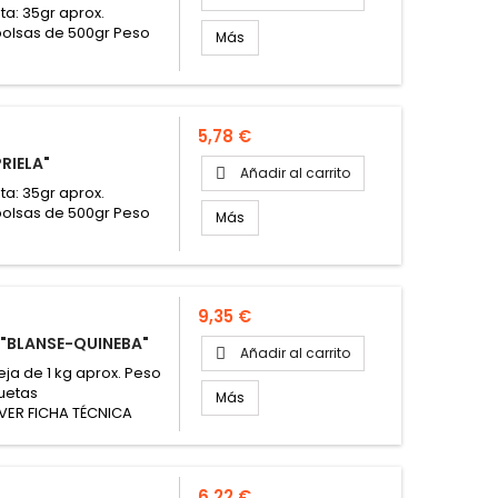
ta: 35gr aprox.
 bolsas de 500gr Peso
Más
Precio
5,78 €
RIELA"
Añadir al carrito

ta: 35gr aprox.
 bolsas de 500gr Peso
Más
Precio
9,35 €
"BLANSE-QUINEBA"
Añadir al carrito

ja de 1 kg aprox. Peso
uetas
Más
VER FICHA TÉCNICA
Precio
6,22 €