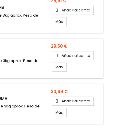
Precio
29,91 €
MA
Añadir al carrito

e 3kg aprox. Peso de
Más
Precio
29,50 €
Añadir al carrito

e 3kg aprox. Peso de
Más
Precio
30,69 €
REMA
Añadir al carrito

de 3kg aprox. Peso de
Más