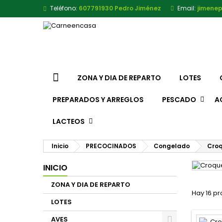
Teléfono:
607791930 Pedro Jiménez
Email:
jimene
ZONA Y DIA DE REPARTO
LOTES
PREPARADOS Y ARREGLOS
PESCADO
A
LACTEOS
Inicio
PRECOCINADOS
Congelado
Cro
INICIO
ZONA Y DIA DE REPARTO
Hay 16 pr
LOTES
AVES