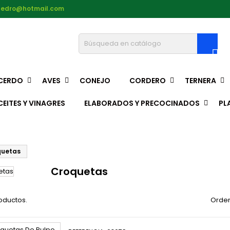
pedro@hotmail.com

CERDO
AVES
CONEJO
CORDERO
TERNERA
CEITES Y VINAGRES
ELABORADOS Y PRECOCINADOS
PL
quetas
Croquetas
oductos.
Orden