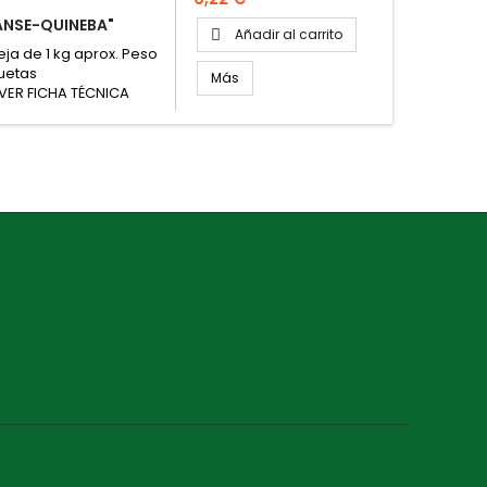
ANSE-QUINEBA"
Añadir al carrito

ja de 1 kg aprox. Peso
uetas
Más
VER FICHA TÉCNICA