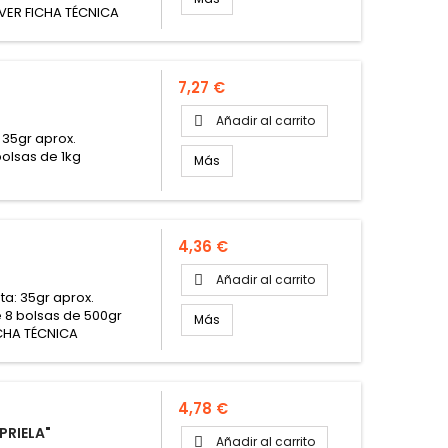
VER FICHA TÉCNICA
Precio
7,27 €
Añadir al carrito

 35gr aprox.
bolsas de 1kg
Más
Precio
4,36 €
Añadir al carrito

ta: 35gr aprox.
e 8 bolsas de 500gr
Más
ICHA TÉCNICA
Precio
4,78 €
PRIELA"
Añadir al carrito
