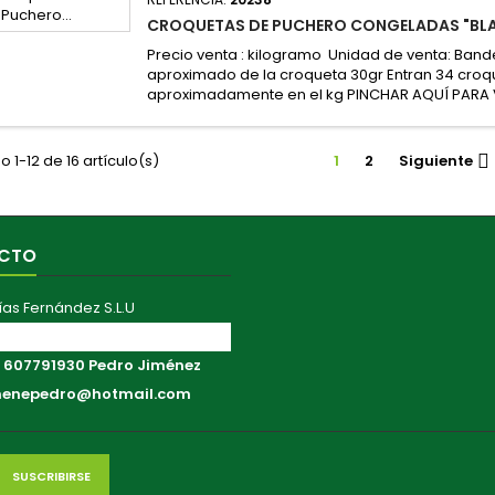
CROQUETAS DE PUCHERO CONGELADAS "BL
Precio venta : kilogramo Unidad de venta: Bande
aproximado de la croqueta 30gr Entran 34 croq
aproximadamente en el kg PINCHAR AQUÍ PARA 
 1-12 de 16 artículo(s)
1
2
Siguiente

CTO
ías Fernández S.L.U
ranza Aérea, 41011 Sevilla
:
607791930 Pedro Jiménez
menepedro@hotmail.com