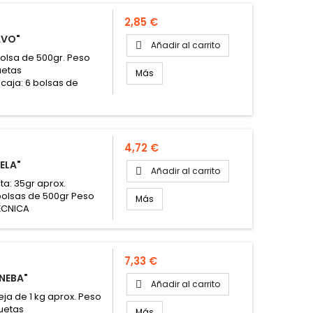
Precio
2,85 €
AVO"
Añadir al carrito

Bolsa de 500gr. Peso
uetas
Más
caja: 6 bolsas de
Precio
4,72 €
ELA"
Añadir al carrito

ta: 35gr aprox.
 bolsas de 500gr Peso
Más
TÉCNICA
Precio
7,33 €
NEBA"
Añadir al carrito

ja de 1 kg aprox. Peso
uetas
Más