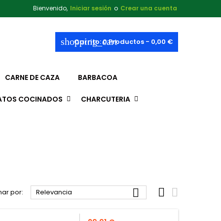
Bienvenido,
Iniciar sesión
o
Crear una cuenta
shopping_cart
Carrito:
0
Productos - 0,00 €
CARNE DE CAZA
BARBACOA
ATOS COCINADOS
CHARCUTERIA



ar por:
Relevancia