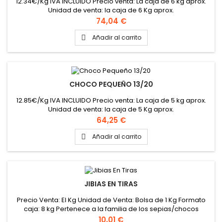
12.34€/Kg IVA INCLUIDO Precio venta: La caja de 6 kg aprox.
Unidad de venta: la caja de 6 Kg aprox.
Precio
74,04 €
Añadir al carrito

CHOCO PEQUEÑO 13/20
12.85€/Kg IVA INCLUIDO Precio venta: La caja de 5 kg aprox.
Unidad de venta: la caja de 5 Kg aprox.
Precio
64,25 €
Añadir al carrito

JIBIAS EN TIRAS
Precio Venta: El Kg Unidad de Venta: Bolsa de 1 Kg Formato
caja: 8 kg Pertenece a la familia de los sepias/chocos
Precio
10,01 €