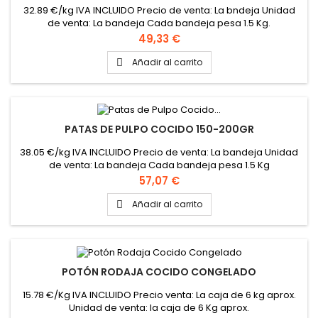
32.89 €/kg IVA INCLUIDO Precio de venta: La bndeja Unidad
de venta: La bandeja Cada bandeja pesa 1.5 Kg.
aproximadamente PINCHAR AQUÍ PARA VER FICHA TÉCNICA
Precio
49,33 €
Añadir al carrito

PATAS DE PULPO COCIDO 150-200GR
38.05 €/kg IVA INCLUIDO Precio de venta: La bandeja Unidad
de venta: La bandeja Cada bandeja pesa 1.5 Kg
Aproximadamente PINCHAR AQUÍ PARA VER FICHA TÉCNICA
Precio
57,07 €
Añadir al carrito

POTÓN RODAJA COCIDO CONGELADO
15.78 €/Kg IVA INCLUIDO Precio venta: La caja de 6 kg aprox.
Unidad de venta: la caja de 6 Kg aprox.