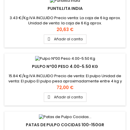
PUNTILLITA INDIA
3.43 €/Kg IVA INCLUIDO Precio venta: La caja de 6 kg aprox.
Unidad de venta: la caja de 6 Kg aprox.
Precio
20,63 €
Añadir al carrito

PULPO Nº00 PESO 4.00-5.50 KG
15.84 €/kg IVA INCLUIDO Precio de venta: El pulpo Unidad de
venta: El pulpo El pulpo pesa aproximadamente entre 4 kg y
5.5 kg PINCHAR AQUÍ PARA VER FICHA TÉCNICA
Precio
72,00 €
Añadir al carrito

PATAS DE PULPO COCIDAS 100-150GR