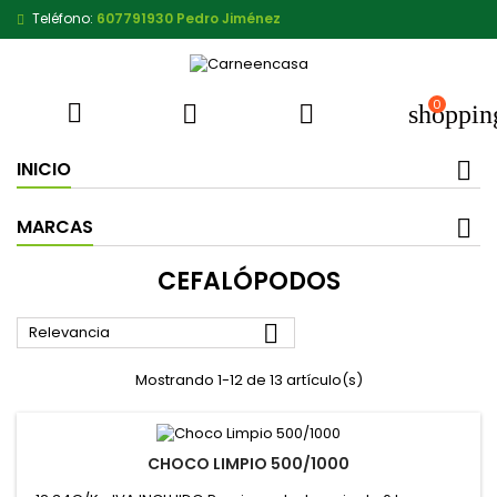
Teléfono:
607791930 Pedro Jiménez
0



shoppin
INICIO
MARCAS
CEFALÓPODOS

Relevancia
Mostrando 1-12 de 13 artículo(s)
CHOCO LIMPIO 500/1000