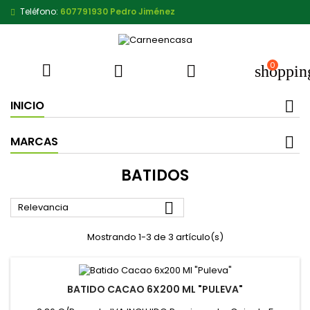
Teléfono:
607791930 Pedro Jiménez
0



shoppin
INICIO
MARCAS
BATIDOS

Relevancia
Mostrando 1-3 de 3 artículo(s)
BATIDO CACAO 6X200 ML "PULEVA"