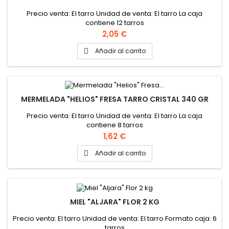
Precio venta: El tarro Unidad de venta: El tarro La caja
contiene 12 tarros
Precio
2,05 €
Añadir al carrito

MERMELADA "HELIOS" FRESA TARRO CRISTAL 340 GR
Precio venta: El tarro Unidad de venta: El tarro La caja
contiene 8 tarros
Precio
1,62 €
Añadir al carrito

MIEL "ALJARA" FLOR 2 KG
Precio venta: El tarro Unidad de venta: El tarro Formato caja: 6
tarros