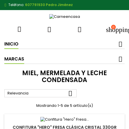
Teléfono:
607791930 Pedro Jiménez
0



shoppin
INICIO
MARCAS
MIEL, MERMELADA Y LECHE
CONDENSADA

Relevancia
Mostrando 1-5 de 5 artículo(s)
CONFITURA "HERO" FRESA CLÁSICA CRISTAL 330GR