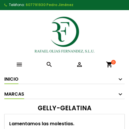
Teléfono:
607791930 Pedro Jiménez
0



shopping_cart
INICIO
MARCAS
GELLY-GELATINA
Lamentamos las molestias.