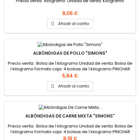
Precio venta : kilogramo Unidad de venta: Kilogramo
Precio
8,06 €
Añadir al carrito

ALBÓNDIGAS DE POLLO "SIMONS"
Precio venta : Bolsa de 1 kilogramo Unidad de venta: Bolsa de
1 kilogramo Formato caja: 4 bolsas de 1 kilogramo PINCHAR
AQUÍ PARA VER FICHA TÉCNICA
Precio
5,84 €
Añadir al carrito

ALBÓNDIGAS DE CARNE MIXTA "SIMONS"
Precio venta : Bolsa de 1 kilogramo Unidad de venta: Bolsa de
1 kilogramo Formato caja: 4 bolsas de 1 kilogramo PINCHAR
AQUÍ PARA VER FICHA TÉCNICA
Precio
8,18 €