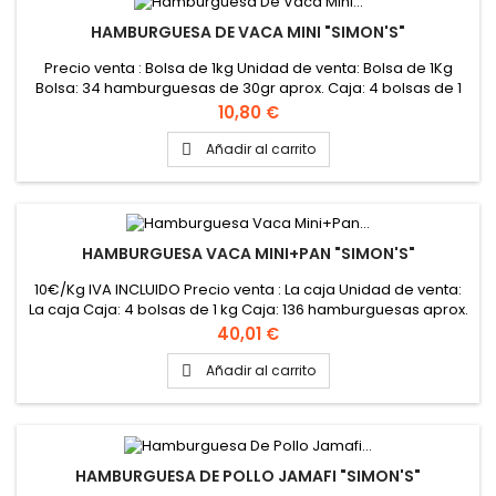
HAMBURGUESA DE VACA MINI "SIMON'S"
Precio venta : Bolsa de 1kg Unidad de venta: Bolsa de 1Kg
Bolsa: 34 hamburguesas de 30gr aprox. Caja: 4 bolsas de 1
kg
Precio
10,80 €
Añadir al carrito

HAMBURGUESA VACA MINI+PAN "SIMON'S"
10€/Kg IVA INCLUIDO Precio venta : La caja Unidad de venta:
La caja Caja: 4 bolsas de 1 kg Caja: 136 hamburguesas aprox.
Peso de la hamburguesa: 30gr aprox.
Precio
40,01 €
Añadir al carrito

HAMBURGUESA DE POLLO JAMAFI "SIMON'S"