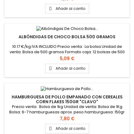
Añadir al carrito

ALBÓNDIGAS DE CHOCO BOLSA 500 GRAMOS
10.17 €/kg IVA INCLUIDO Precio venta : La bolsa Unidad de
venta: Bolsa de 500 gramos Formato caja: 12 bolsas de 500
gramos PINCHAR AQUÍ PARA VER FICHA TÉCNICA
Precio
5,09 €
Añadir al carrito

HAMBURGUESA DE POLLO EMPANADO CON CEREALES
CORN FLAKES 150GR "CLAVO"
Precio venta : Bolsa de 1kg Unidad de venta: Bolsa de 1Kg
Bolsa: 6-7 hamburguesas aprox. peso hamburguesa: 150gr
aprox Caja: 5 bolsas de 1 kg
Precio
7,80 €
Añadir al carrito
