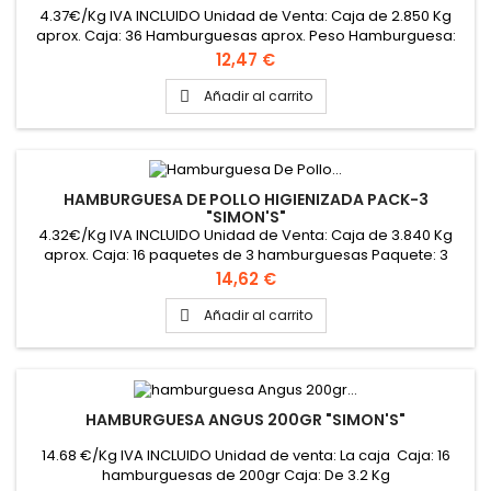
4.37€/Kg IVA INCLUIDO Unidad de Venta: Caja de 2.850 Kg
aprox. Caja: 36 Hamburguesas aprox. Peso Hamburguesa:
80 gr aprox.
Precio
12,47 €
Añadir al carrito

HAMBURGUESA DE POLLO HIGIENIZADA PACK-3
"SIMON'S"
4.32€/Kg IVA INCLUIDO Unidad de Venta: Caja de 3.840 Kg
aprox. Caja: 16 paquetes de 3 hamburguesas Paquete: 3
hamburguesas de 80 gr aprox.
Precio
14,62 €
Añadir al carrito

HAMBURGUESA ANGUS 200GR "SIMON'S"
14.68 €/Kg IVA INCLUIDO Unidad de venta: La caja Caja: 16
hamburguesas de 200gr Caja: De 3.2 Kg