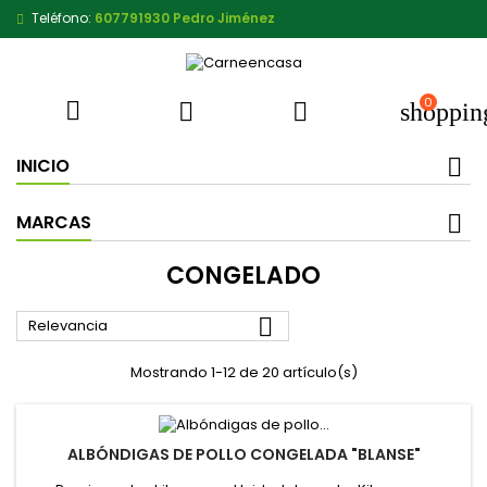
Teléfono:
607791930 Pedro Jiménez
0



shoppin
INICIO
MARCAS
CONGELADO

Relevancia
Mostrando 1-12 de 20 artículo(s)
ALBÓNDIGAS DE POLLO CONGELADA "BLANSE"